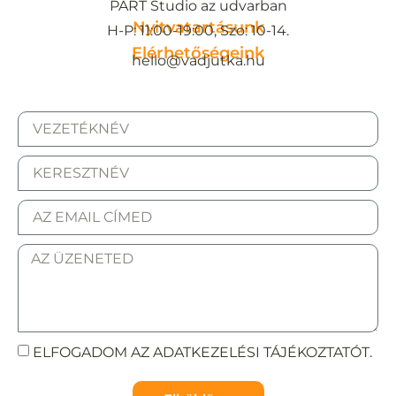
PART Studio az udvarban
Nyitvatartásunk
H-P: 11:00-19:00, Szo: 10-14.
Elérhetőségeink
hello@vadjutka.hu
ELFOGADOM AZ ADATKEZELÉSI TÁJÉKOZTATÓT.