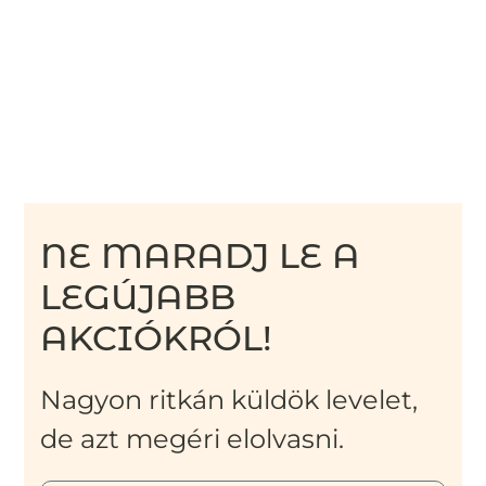
NE MARADJ LE A
LEGÚJABB
AKCIÓKRÓL!
Nagyon ritkán küldök levelet,
de azt megéri elolvasni.