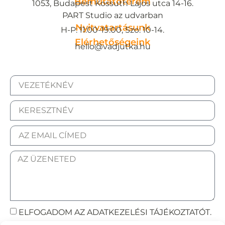
Bemutatóterem
1053, Budapest Kossuth Lajos utca 14-16.
PART Studio az udvarban
Nyitvatartásunk
H-P: 11:00-19:00, Szo: 10-14.
Elérhetőségeink
hello@vadjutka.hu
ELFOGADOM AZ ADATKEZELÉSI TÁJÉKOZTATÓT.