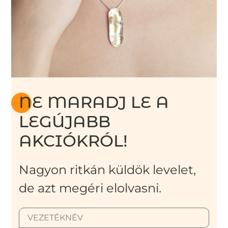
NE MARADJ LE A
LEGÚJABB
AKCIÓKRÓL!
Nagyon ritkán küldök levelet,
de azt megéri elolvasni.