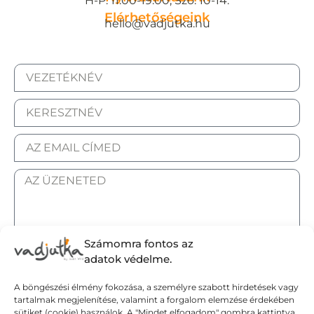
H-P: 11:00-19:00, Szo: 10-14.
Elérhetőségeink
hello@vadjutka.hu
Számomra fontos az
ELFOGADOM AZ ADATKEZELÉSI TÁJÉKOZTATÓT.
adatok védelme.
A böngészési élmény fokozása, a személyre szabott hirdetések vagy
Elküldöm
tartalmak megjelenítése, valamint a forgalom elemzése érdekében
sütiket (cookie) használok. A "Mindet elfogadom" gombra kattintva