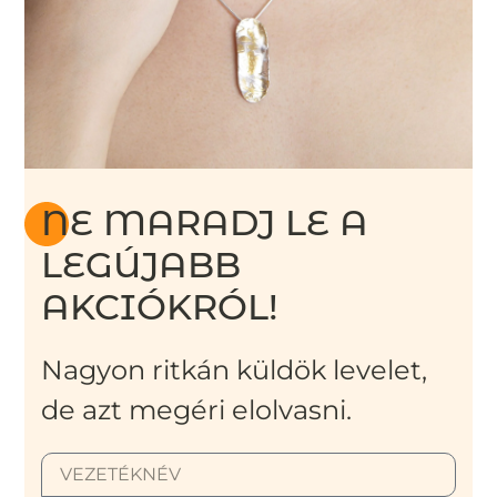
NE MARADJ LE A
LEGÚJABB
AKCIÓKRÓL!
Nagyon ritkán küldök levelet,
de azt megéri elolvasni.