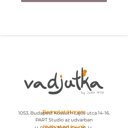
Bemutatóterem
1053, Budapest Kossuth Lajos utca 14-16.
PART Studio az udvarban
Nyitvatartásunk