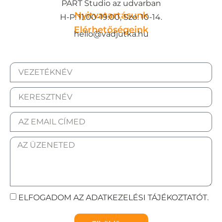
PART Studio az udvarban
Nyitvatartásunk
H-P: 11:00-19:00, Szo: 10-14.
Elérhetőségeink
hello@vadjutka.hu
ELFOGADOM AZ ADATKEZELÉSI TÁJÉKOZTATÓT.