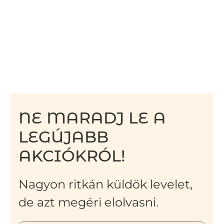
NE MARADJ LE A
LEGÚJABB
AKCIÓKRÓL!
Nagyon ritkán küldök levelet,
de azt megéri elolvasni.