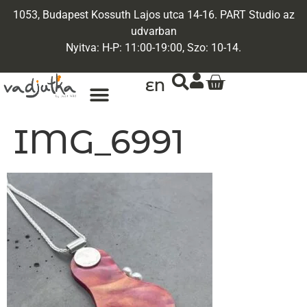
1053, Budapest Kossuth Lajos utca 14-16. PART Studio az
udvarban
Nyitva: H-P: 11:00-19:00, Szo: 10-14.
EN
ARANY ÉKSZEREK
EGYEDI ÉKSZEREK
IMG_6991