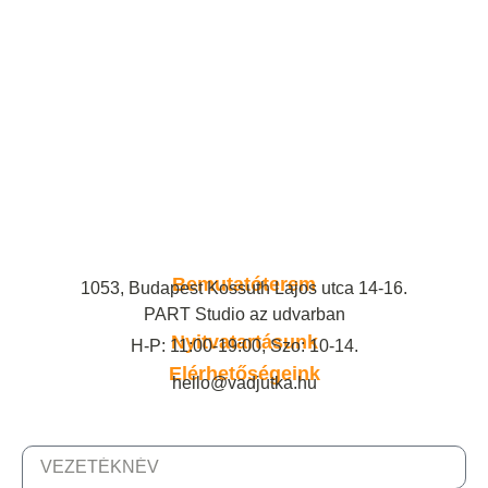
Bemutatóterem
1053, Budapest Kossuth Lajos utca 14-16.
PART Studio az udvarban
Nyitvatartásunk
H-P: 11:00-19:00, Szo: 10-14.
Elérhetőségeink
hello@vadjutka.hu