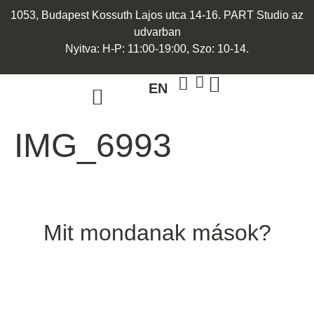
1053, Budapest Kossuth Lajos utca 14-16. PART Studio az
udvarban
Nyitva: H-P: 11:00-19:00, Szo: 10-14.
EN
ARANY ÉKSZEREK
EGYEDI ÉKSZEREK
IMG_6993
Mit mondanak mások?