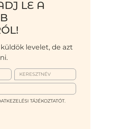
DJ LE A
BB
ÓL!
küldök levelet, de azt
ni.
ATKEZELÉSI TÁJÉKOZTATÓT.