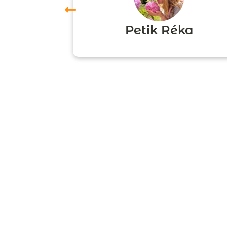
ori
Petik Réka