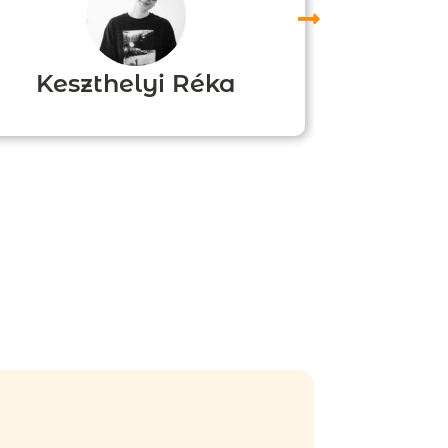
Keszthelyi Réka
Boz