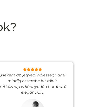
ok?
„Nekem az „egyedi nőiesség”, ami
„Egy bizto
mindig eszembe jut róluk.
Vadjutk
Hétköznap is könnyedén hordható
felfigyelne
elegancia! „