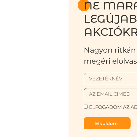
NE MARA
LEGÚJA
AKCIÓKR
Nagyon ritkán 
megéri elolvas
ELFOGADOM AZ AD
Elküldöm