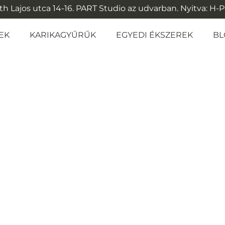
 Lajos utca 14-16. PART Studio az udvarban. Nyitva: H-P: 1
EK
KARIKAGYŰRŰK
EGYEDI ÉKSZEREK
BL