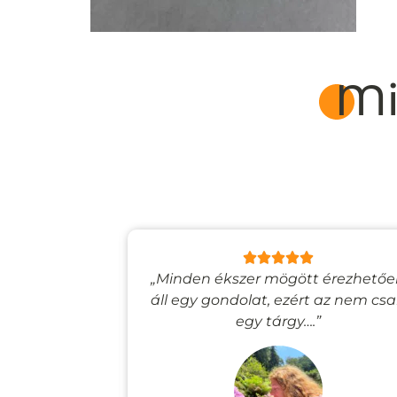
Mi
lyan, mintha
„Minden ékszer mögött érezhető
esevilágba
áll egy gondolat, ezért az nem cs
”
egy tárgy….”