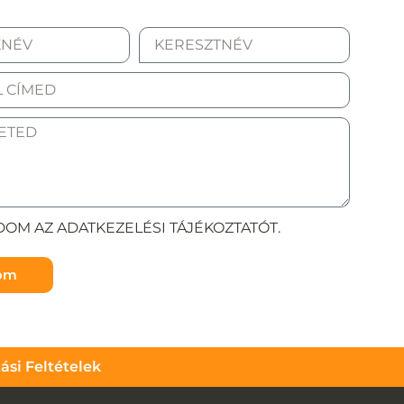
OM AZ ADATKEZELÉSI TÁJÉKOZTATÓT.
döm
tási Feltételek