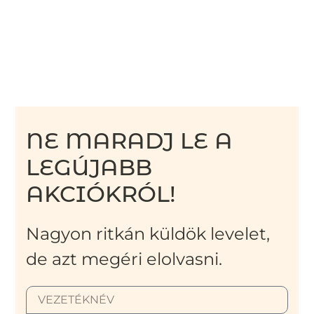
NE MARADJ LE A
LEGÚJABB
AKCIÓKRÓL!
Nagyon ritkán küldök levelet,
de azt megéri elolvasni.