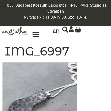
1053, Budapest Kossuth Lajos utca 14-16. PART Studio az
udvarban
Nyitva: H-P: 11:00-19:00, Szo: 10-14.
EN
ARANY ÉKSZEREK
EGYEDI ÉKSZEREK
IMG_6997