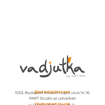
Bemutatóterem
1053, Budapest Kossuth Lajos utca 14-16.
PART Studio az udvarban
Nyitvatartásunk