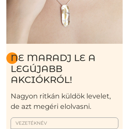
NE MARADJ LE A
LEGÚJABB
AKCIÓKRÓL!
Nagyon ritkán küldök levelet,
de azt megéri elolvasni.