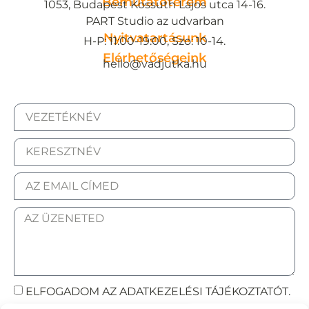
Bemutatóterem
1053, Budapest Kossuth Lajos utca 14-16.
PART Studio az udvarban
Nyitvatartásunk
H-P: 11:00-19:00, Szo: 10-14.
Elérhetőségeink
hello@vadjutka.hu
ELFOGADOM AZ ADATKEZELÉSI TÁJÉKOZTATÓT.