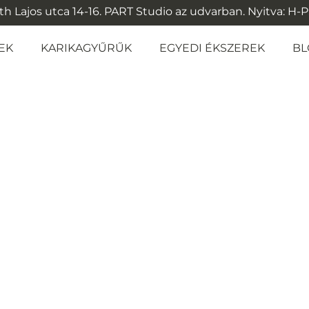
 Lajos utca 14-16. PART Studio az udvarban. Nyitva: H-P: 1
EK
KARIKAGYŰRŰK
EGYEDI ÉKSZEREK
BL