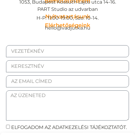
Bemutatóterem
1053, Budapest Kossuth Lajos utca 14-16.
PART Studio az udvarban
Nyitvatartásunk
H-P: 11:00-19:00, Szo: 10-14.
Elérhetőségeink
hello@vadjutka.hu
ELFOGADOM AZ ADATKEZELÉSI TÁJÉKOZTATÓT.