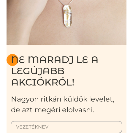
NE MARADJ LE A
LEGÚJABB
AKCIÓKRÓL!
Nagyon ritkán küldök levelet,
de azt megéri elolvasni.