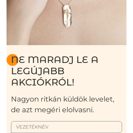
NE MARADJ LE A
LEGÚJABB
AKCIÓKRÓL!
Nagyon ritkán küldök levelet,
de azt megéri elolvasni.