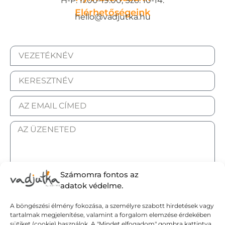
H-P: 11:00-19:00, Szo: 10-14.
Elérhetőségeink
hello@vadjutka.hu
Számomra fontos az
ELFOGADOM AZ ADATKEZELÉSI TÁJÉKOZTATÓT.
adatok védelme.
A böngészési élmény fokozása, a személyre szabott hirdetések vagy
Elküldöm
tartalmak megjelenítése, valamint a forgalom elemzése érdekében
sütiket (cookie) használok. A "Mindet elfogadom" gombra kattintva