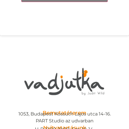
Bemutatóterem
1053, Budapest Kossuth Lajos utca 14-16.
PART Studio az udvarban
Nyitvatartásunk