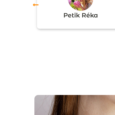
ori
Petik Réka