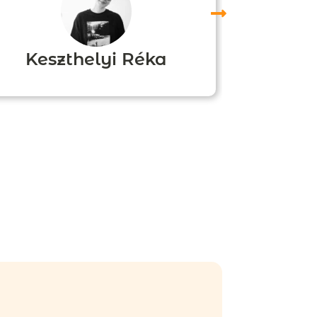
Keszthelyi Réka
Boz