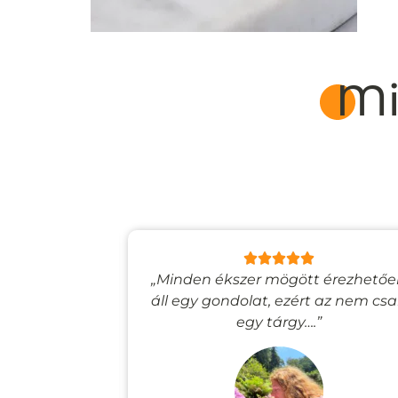
Mi
lyan, mintha
„Minden ékszer mögött érezhető
esevilágba
áll egy gondolat, ezért az nem cs
”
egy tárgy….”