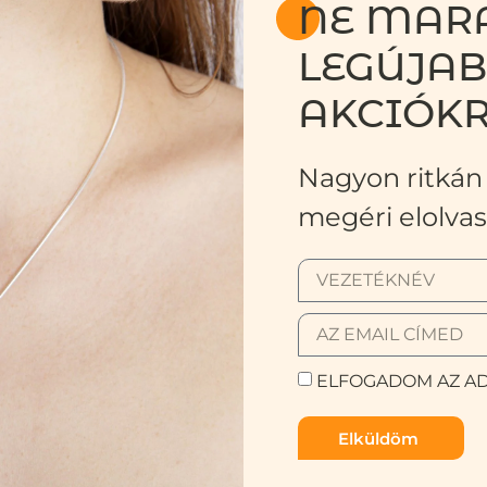
NE MARA
LEGÚJA
AKCIÓKR
Nagyon ritkán 
megéri elolvas
ELFOGADOM AZ AD
Elküldöm