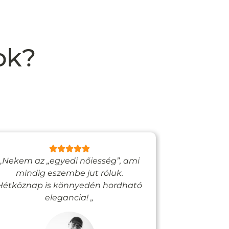
ok?
„Nekem az „egyedi nőiesség”, ami
„Egy bizto
mindig eszembe jut róluk.
Vadjutk
Hétköznap is könnyedén hordható
felfigyelne
elegancia! „