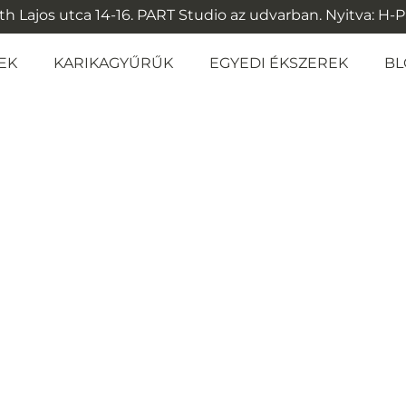
 Lajos utca 14-16. PART Studio az udvarban. Nyitva: H-P: 1
EK
KARIKAGYŰRŰK
EGYEDI ÉKSZEREK
BL