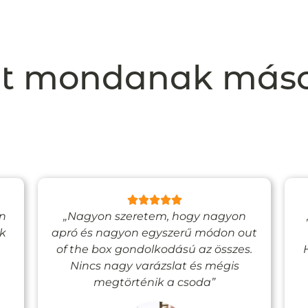
t mondanak más
en
„Nagyon szeretem, hogy nagyon
ak
apró és nagyon egyszerű módon out
of the box gondolkodású az összes.
Nincs nagy varázslat és mégis
megtörténik a csoda”