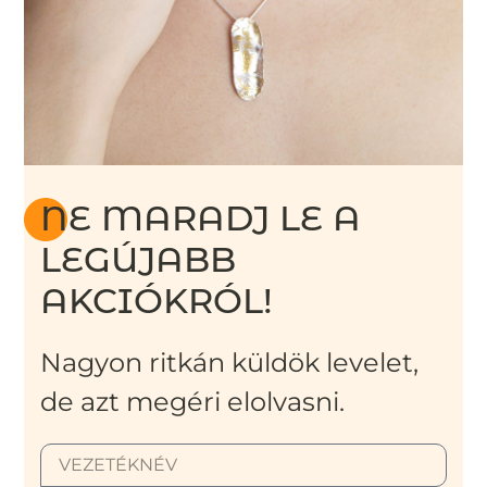
NE MARADJ LE A
LEGÚJABB
AKCIÓKRÓL!
Nagyon ritkán küldök levelet,
de azt megéri elolvasni.