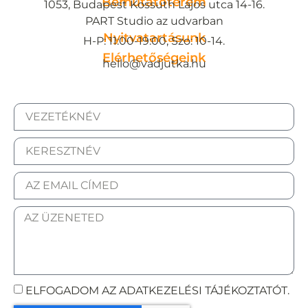
Bemutatóterem
1053, Budapest Kossuth Lajos utca 14-16.
PART Studio az udvarban
Nyitvatartásunk
H-P: 11:00-19:00, Szo: 10-14.
Elérhetőségeink
hello@vadjutka.hu
ELFOGADOM AZ ADATKEZELÉSI TÁJÉKOZTATÓT.