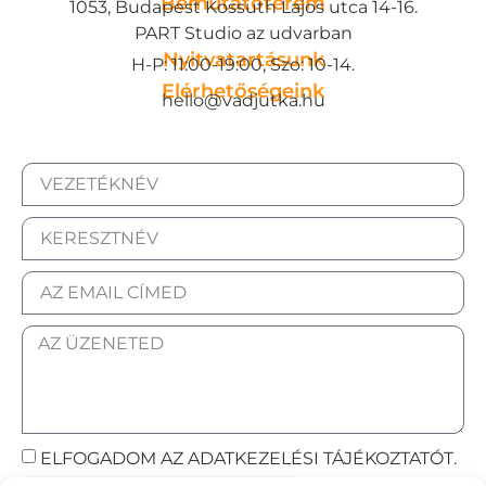
Bemutatóterem
1053, Budapest Kossuth Lajos utca 14-16.
PART Studio az udvarban
Nyitvatartásunk
H-P: 11:00-19:00, Szo: 10-14.
Elérhetőségeink
hello@vadjutka.hu
ELFOGADOM AZ ADATKEZELÉSI TÁJÉKOZTATÓT.