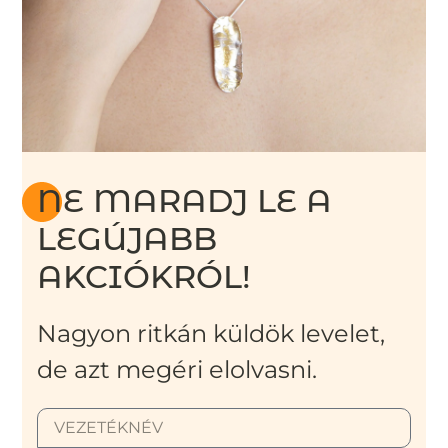
NE MARADJ LE A
LEGÚJABB
AKCIÓKRÓL!
Nagyon ritkán küldök levelet,
de azt megéri elolvasni.