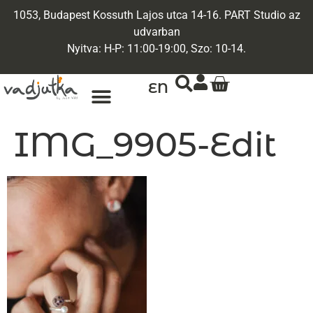
1053, Budapest Kossuth Lajos utca 14-16. PART Studio az
udvarban
Nyitva: H-P: 11:00-19:00, Szo: 10-14.
EN
ARANY ÉKSZEREK
EGYEDI ÉKSZEREK
IMG_9905-Edit