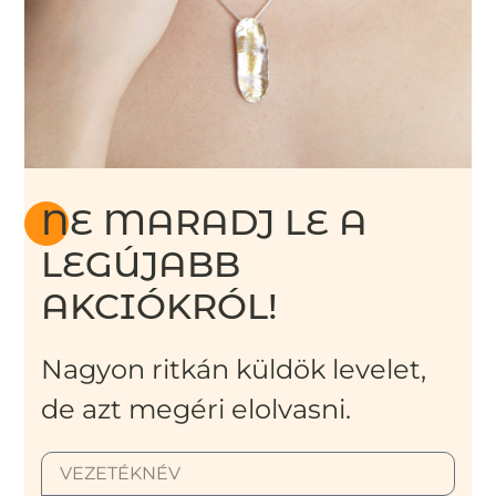
NE MARADJ LE A
LEGÚJABB
AKCIÓKRÓL!
Nagyon ritkán küldök levelet,
de azt megéri elolvasni.