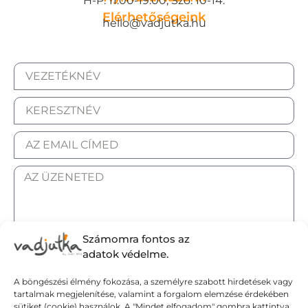
H-P: 11:00-19:00, Szo: 10-14.
Elérhetőségeink
hello@vadjutka.hu
Számomra fontos az
ELFOGADOM AZ ADATKEZELÉSI TÁJÉKOZTATÓT.
adatok védelme.
A böngészési élmény fokozása, a személyre szabott hirdetések vagy
Elküldöm
tartalmak megjelenítése, valamint a forgalom elemzése érdekében
sütiket (cookie) használok. A "Mindet elfogadom" gombra kattintva