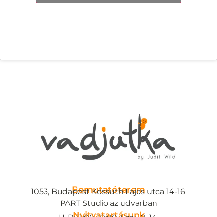
Bemutatóterem
1053, Budapest Kossuth Lajos utca 14-16.
PART Studio az udvarban
Nyitvatartásunk