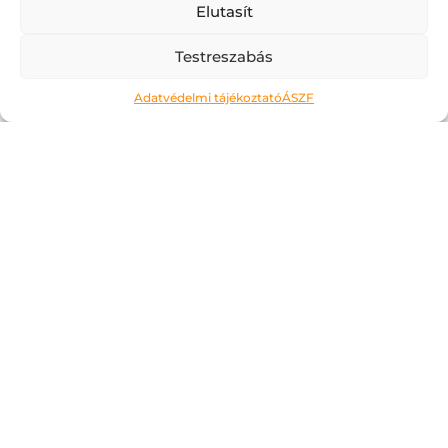
Elutasít
Testreszabás
Adatvédelmi tájékoztató
ÁSZF
Ne kockáztass!
2026.05.06.
A május az a hónap, amit a legtöbben alig
várnak. Kivéve talán az érettségiző