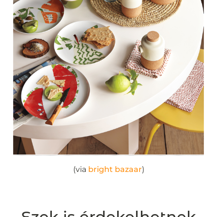
(via
bright bazaar
)
Ezek is érdekelhetnek