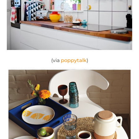
(via
poppytalk
)