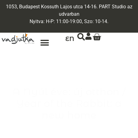
1053, Budapest Kossuth Lajos utca 14-16. PART Studio az
udvarban
Nyitva: H-P: 11:00-19:00, Szo: 10-14.
EN
ARANY ÉKSZEREK
EGYEDI ÉKSZEREK
A Nyúl éve: új otthon /
Year of the Rabbit: a
new home