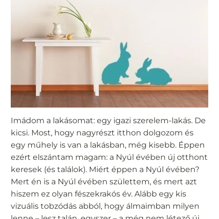
Imádom a lakásomat: egy igazi szerelem-lakás. De
kicsi. Most, hogy nagyrészt itthon dolgozom és
egy műhely is van a lakásban, még kisebb. Éppen
ezért elszántam magam: a Nyúl évében új otthont
keresek (és találok). Miért éppen a Nyúl évében?
Mert én is a Nyúl évében születtem, és mert azt
hiszem ez olyan fészekrakós év. Alább egy kis
vizuális tobzódás abból, hogy álmaimban milyen
lenne – lesz talán, egyszer – a még nem létező új