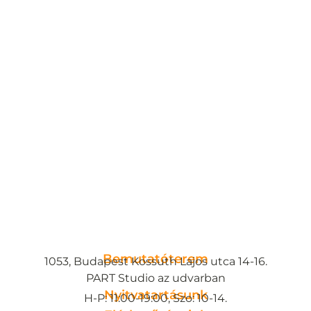
Bemutatóterem
1053, Budapest Kossuth Lajos utca 14-16.
PART Studio az udvarban
Nyitvatartásunk
H-P: 11:00-19:00, Szo: 10-14.