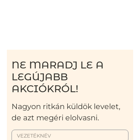
NE MARADJ LE A
LEGÚJABB
AKCIÓKRÓL!
Nagyon ritkán küldök levelet,
de azt megéri elolvasni.