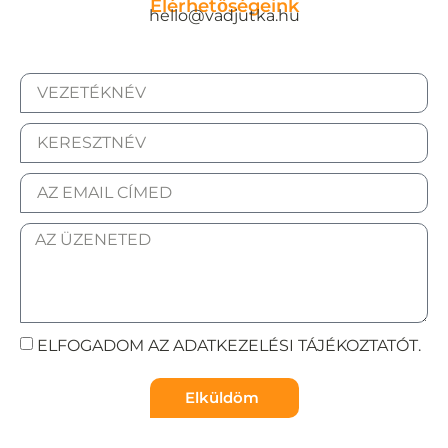
Elérhetőségeink
hello@vadjutka.hu
ELFOGADOM AZ ADATKEZELÉSI TÁJÉKOZTATÓT.
Elküldöm