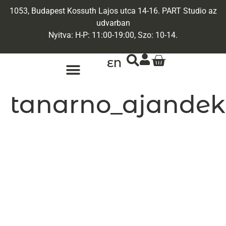
1053, Budapest Kossuth Lajos utca 14-16. PART Studio az
udvarban
Nyitva: H-P: 11:00-19:00, Szo: 10-14.
EN
ARANY ÉKSZEREK
EGYEDI ÉKSZEREK
tanarno_ajandek