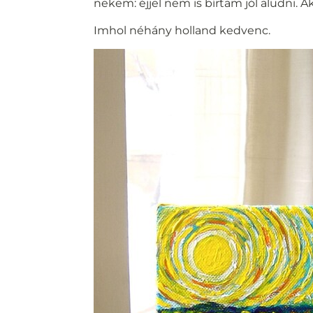
nekem: éjjel nem is bírtam jól aludni. 
Imhol néhány holland kedvenc.