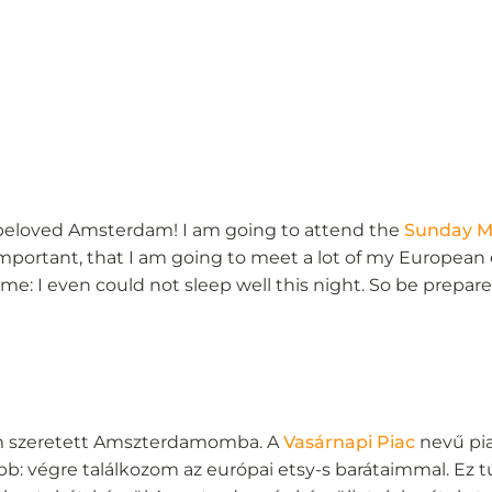
y beloved Amsterdam! I am going to attend the
Sunday M
 important, that I am going to meet a lot of my European 
r me: I even could not sleep well this night. So be pre
om szeretett Amszterdamomba. A
Vasárnapi Piac
nevű pia
b: végre találkozom az európai etsy-s barátaimmal. Ez t