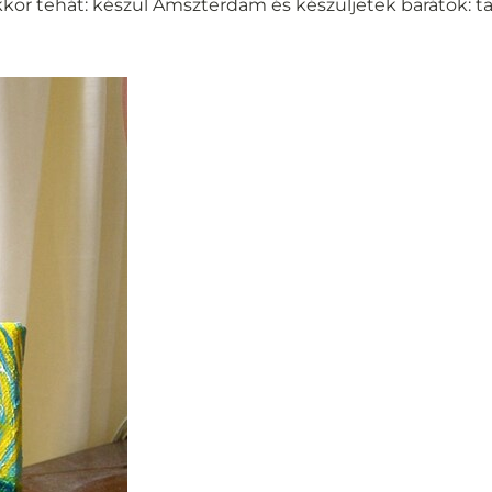
Akkor tehát: készül Amszterdam és készüljetek barátok: t