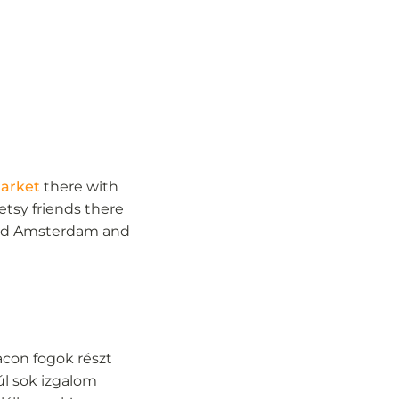
arket
there with
etsy friends there
pared Amsterdam and
con fogok részt
úl sok izgalom