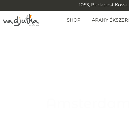
1053, Budapest Kossuth
SHOP
ARANY ÉKSZER
Amsterdam,