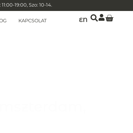
1:00-19:00, Szo: 10-14.
EN
OG
KAPCSOLAT
Amszterdam,