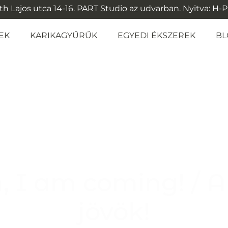
 Lajos utca 14-16. PART Studio az udvarban. Nyitva: H-P: 1
EK
KARIKAGYŰRŰK
EGYEDI ÉKSZEREK
BL
 I am coming! / 
jövök!