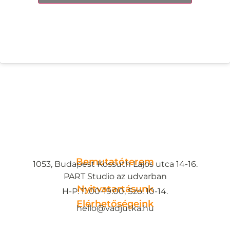
Bemutatóterem
1053, Budapest Kossuth Lajos utca 14-16.
PART Studio az udvarban
Nyitvatartásunk
H-P: 11:00-19:00, Szo: 10-14.
Elérhetőségeink
hello@vadjutka.hu