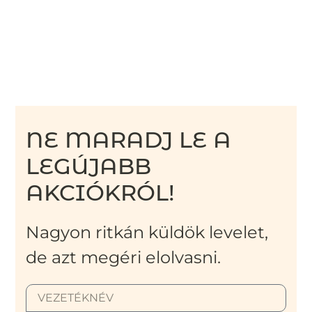
NE MARADJ LE A
LEGÚJABB
AKCIÓKRÓL!
Nagyon ritkán küldök levelet,
de azt megéri elolvasni.