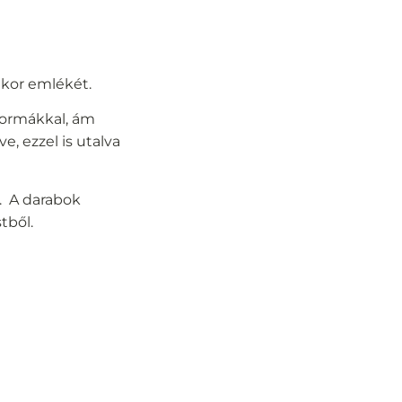
t kor emlékét.
formákkal, ám
, ezzel is utalva
k. A darabok
stből.