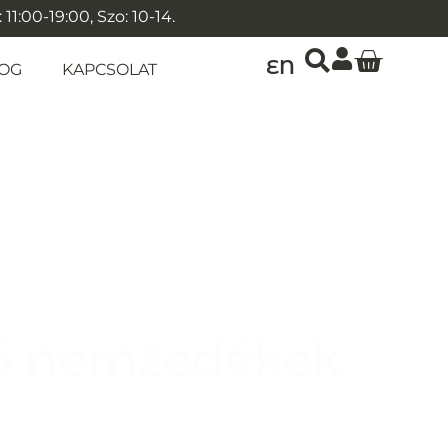
1:00-19:00, Szo: 10-14.
EN
OG
KAPCSOLAT
ió nemzedékek