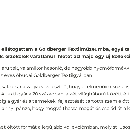
 ellátogattam a Goldberger Textilmúzeumba, egyált
k, érzékelek váratlanul ihletet ad majd egy új kollekc
 árultak, valamikor hasonló, de nagyobb nyomóformákk
áz éves óbudai Goldberger Textilgyárban.
ó család sarja vagyok, valószínű, hogy a felmenőim közül 
 textilgyár a 20.században, a két világháború között ért
dig a gyár és a termékek fejlesztését tartotta szem előtt
annyi pénze, hogy megválthassa magát és családját a 
et öltött formát a legújabb kollekciómban, mely stílus