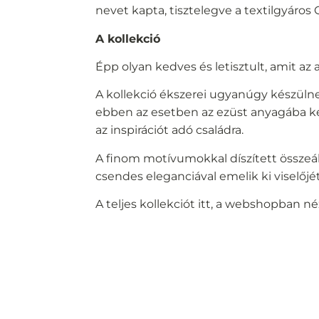
nevet kapta, tisztelegve a textilgyáros 
A kollekció
Épp olyan kedves és letisztult, amit az 
A kollekció ékszerei ugyanúgy készüln
ebben az esetben az ezüst anyagába ker
az inspirációt adó családra.
A finom motívumokkal díszített összeáll
csendes eleganciával emelik ki viselőjé
A teljes kollekciót itt, a webshopban 