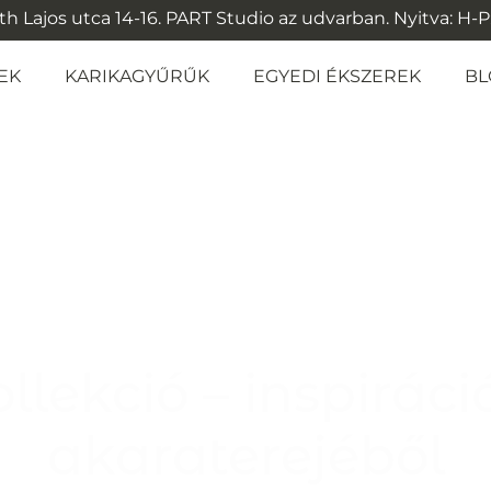
 Lajos utca 14-16. PART Studio az udvarban. Nyitva: H-P: 1
EK
KARIKAGYŰRŰK
EGYEDI ÉKSZEREK
BL
llekció – inspirác
akaraterejéből