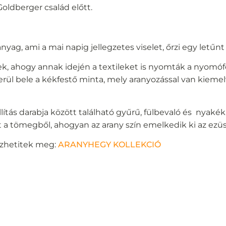
Goldberger család előtt.
anyag, ami a mai napig jellegzetes viselet, őrzi egy letűn
ek, ahogy annak idején a textileket is nyomták a nyomó
ül bele a kékfestő minta, mely aranyozással van kiemelve
ítás darabja között található gyűrű, fülbevaló és nyaké
t a tömegből, ahogyan az arany szín emelkedik ki az ezü
nézhetitek meg:
ARANYHEGY KOLLEKCIÓ