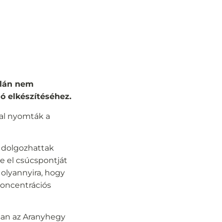
alán nem
ió elkészítéséhez.
al nyomták a
is dolgozhattak
e el csúcspontját
 olyannyira, hogy
koncentrációs
osan az Aranyhegy