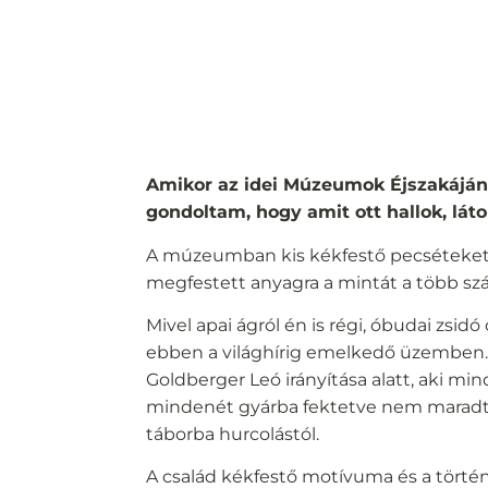
Amikor az idei Múzeumok Éjszakáján
gondoltam, hogy amit ott hallok, láto
A múzeumban kis kékfestő pecséteket
megfestett anyagra a mintát a több sz
Mivel apai ágról én is régi, óbudai zsid
ebben a világhírig emelkedő üzemben. A
Goldberger Leó irányítása alatt, aki min
mindenét gyárba fektetve nem maradt 
táborba hurcolástól.
A család kékfestő motívuma és a történ