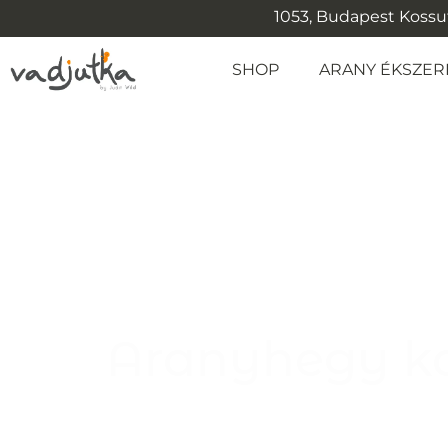
1053, Budapest Kossuth
SHOP
ARANY ÉKSZER
Aranyhegy ko