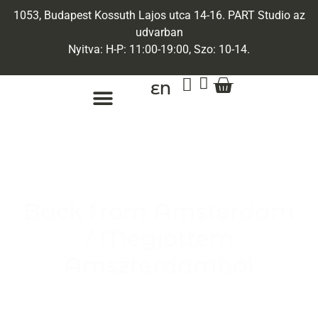
1053, Budapest Kossuth Lajos utca 14-16. PART Studio az
udvarban
Nyitva: H-P: 11:00-19:00, Szo: 10-14.
EN
ARANY ÉKSZEREK
EGYEDI ÉKSZEREK
Back from Amsterdam
/ Megjöttem
Amszterdamból