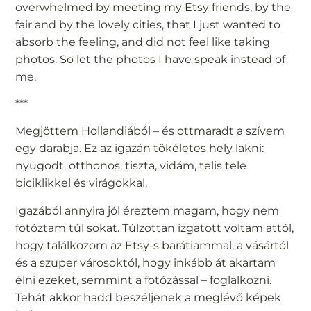
overwhelmed by meeting my Etsy friends, by the
fair and by the lovely cities, that I just wanted to
absorb the feeling, and did not feel like taking
photos. So let the photos I have speak instead of
me.
***
Megjöttem Hollandiából – és ottmaradt a szívem
egy darabja. Ez az igazán tökéletes hely lakni:
nyugodt, otthonos, tiszta, vidám, telis tele
biciklikkel és virágokkal.
Igazából annyira jól éreztem magam, hogy nem
fotóztam túl sokat. Túlzottan izgatott voltam attól,
hogy találkozom az Etsy-s barátiammal, a vásártól
és a szuper városoktól, hogy inkább át akartam
élni ezeket, semmint a fotózással – foglalkozni.
Tehát akkor hadd beszéljenek a meglévő képek