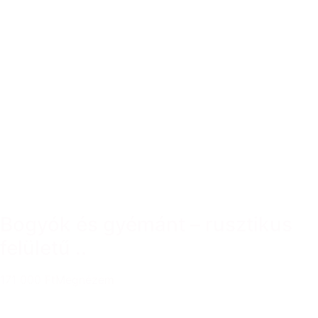
Bogyók és gyémánt – rusztikus
felületű ..
171 000 Ft
Megnézem