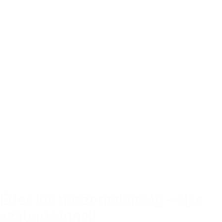
Édes kis haszontalanság – élj a
szabadsággal!