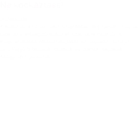
Ne kockáztass!
2026.05.06.
A május az a hónap, amit a legtöbben alig várnak. Kivéve
talán az érettségiző diákokat, számukra most jön a
megmérettetés. Áttanult éjszakák és nappalok, soha el
nem fogyó tételsorok, számok, évszámok, képletek…
Ahogy erre gondolok,...