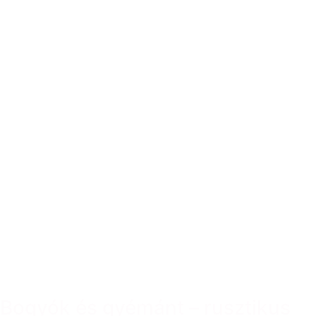
Bogyók és gyémánt – rusztikus