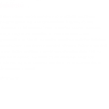
felületű ..
Extravagáns, mégis minden nap hordható rusztikus-
bogyós gyűrű pici kék gyémánttal. A gyűrű 1,5 mm
átmérőjű és 14 karátos fehér aranyból készült. Kérhető
sárga vagy rozé aranyból is, valamint más színű
gyémánttal is. Méret: az alábbi méretválasztóból tudjátok
kiválasztani a megfelelő méretet. Ha nem tudod a méretet,
akkor tudok segíteni a méret megállapításában. (50-es
méretnél kisebb, valamint 55-ös méretnél nagyobb
esetében az árak eltérőek lehetnek az itt megadottnál.
Árajánlatot a méret
Megnézem