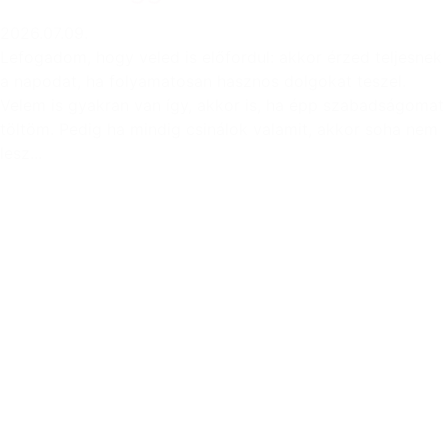
2026.07.09.
Lefogadom, hogy veled is előfordul: akkor érzed teljesnek
a napodat, ha folyamatosan hasznos dolgokat teszel.
Velem is gyakran van így, akkor is, ha épp szabadságomat
töltöm. Pedig ha mindig csinálok valamit, akkor soha nem
lesz...