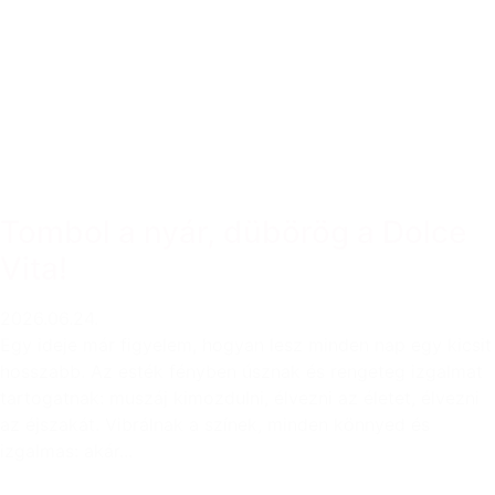
Tombol a nyár, dübörög a Dolce
Vita!
2026.06.24.
Egy ideje már figyelem, hogyan lesz minden nap egy kicsit
hosszabb. Az esték fényben úsznak és rengeteg izgalmat
tartogatnak: muszáj kimozdulni, élvezni az életet, élvezni
az éjszakát. Vibrálnak a színek, minden könnyed és
izgalmas: akár...