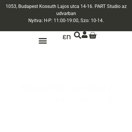
1053, Budapest Kossuth Lajos utca 14-16. PART Studio az
udvarban
Nyitva: H-P: 11:00-19:00, Szo: 10-14.
EN
ARANY ÉKSZEREK
EGYEDI ÉKSZEREK
Beautiful Sunday /
Csodaszép vasárnap