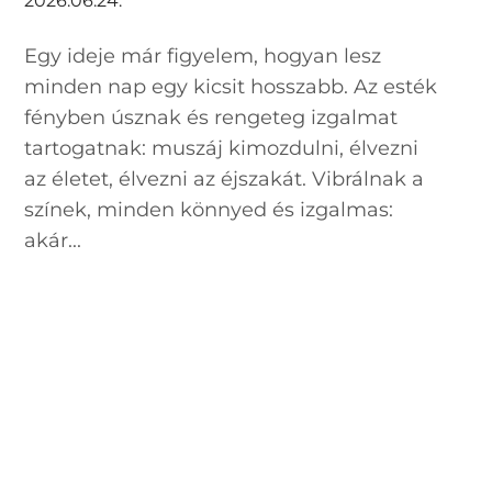
2026.06.24.
Egy ideje már figyelem, hogyan lesz
minden nap egy kicsit hosszabb. Az esték
fényben úsznak és rengeteg izgalmat
tartogatnak: muszáj kimozdulni, élvezni
az életet, élvezni az éjszakát. Vibrálnak a
színek, minden könnyed és izgalmas:
akár...