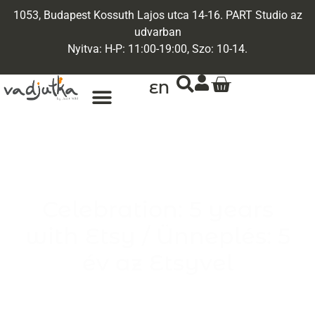
1053, Budapest Kossuth Lajos utca 14-16. PART Studio az
udvarban
Nyitva: H-P: 11:00-19:00, Szo: 10-14.
EN
Celebration: 5 years
with Etsy / Ünneplés: 5
év az Etsyvel