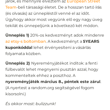
járok, és mennyire élveztem az
European Street
Team
-beli társasági életet. De a hosszan tartó írás
(és olvasás) az ünnepléstől venné el az időt.
Úgyhogy akkor most vegyünk elő egy nagy üveg
tekilát és ünnepeljünk a következő két módon.
Ünneplés 1)
20%-os kedvezményt adok mindenre
az etsy-s boltomban
. A kedvezményt a
5YEARS
kuponkóddal
lehet érvényesíteni a vásárlás
folyamata közben.
Ünneplés 2)
Nyereményjátékot indítok: a fenti
fülbevalót lehet megnyerni pusztán azzal, hogy
kommenteltek ehhez a poszthoz. A
nyereményjáték március 8., péntek este zárul
.
(A nyertest a random.org segítségével fogom
kisorsolni.)
És akkor most: bulizzunk!