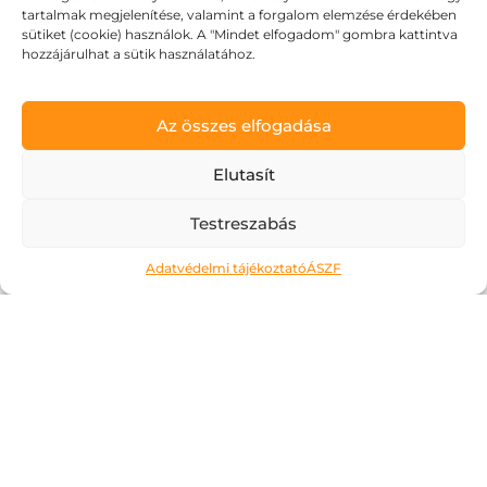
tartalmak megjelenítése, valamint a forgalom elemzése érdekében
sütiket (cookie) használok. A "Mindet elfogadom" gombra kattintva
hozzájárulhat a sütik használatához.
Az összes elfogadása
Elutasít
Testreszabás
Adatvédelmi tájékoztató
ÁSZF
Ne kockáztass!
2026.05.06.
A május az a hónap, amit a legtöbben alig
várnak. Kivéve talán az érettségiző
diákokat, számukra most jön a