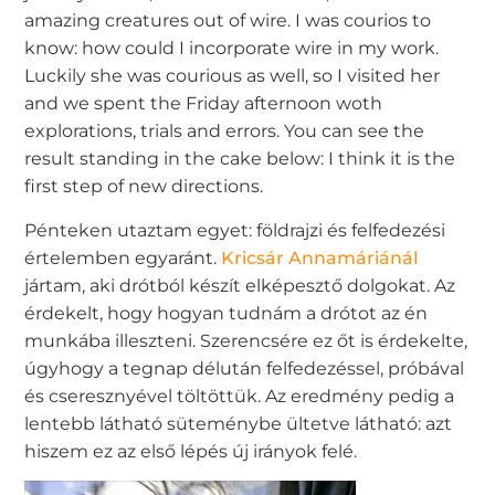
amazing creatures out of wire. I was courios to
know: how could I incorporate wire in my work.
Luckily she was courious as well, so I visited her
and we spent the Friday afternoon woth
explorations, trials and errors. You can see the
result standing in the cake below: I think it is the
first step of new directions.
Pénteken utaztam egyet: földrajzi és felfedezési
értelemben egyaránt.
Kricsár Annamáriánál
jártam, aki drótból készít elképesztő dolgokat. Az
érdekelt, hogy hogyan tudnám a drótot az én
munkába illeszteni. Szerencsére ez őt is érdekelte,
úgyhogy a tegnap délután felfedezéssel, próbával
és cseresznyével töltöttük. Az eredmény pedig a
lentebb látható süteménybe ültetve látható: azt
hiszem ez az első lépés új irányok felé.