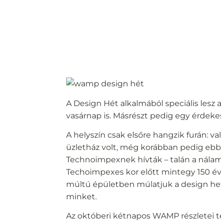
A Design Hét alkalmából speciális lesz 
vasárnap is. Másrészt pedig egy érdekes
A helyszín csak elsőre hangzik furán: v
üzletház volt, még korábban pedig eb
Technoimpexnek hívták – talán a nála
Techoimpexes kor előtt mintegy 150 évve
múltú épületben múlatjuk a design heti
minket.
Az októberi kétnapos WAMP részletei t