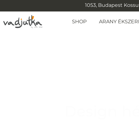
1053, Budapest Kossuth
SHOP
ARANY ÉKSZER
Design hé