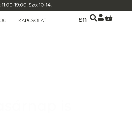
1:00-19:00, Szo: 10-14.
EN
OG
KAPCSOLAT
asárnap is