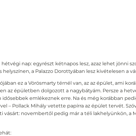
a hétvégi nap: egyrészt kétnapos lesz, azaz lehet jönni 
 helyszínen, a Palazzo Dorottyában lesz kivételesen a vá
alójában ez a Vörösmarty térnél van, az az épület, ami ko
ben az épületben dolgozott a nagybátyám. Persze a he
m idősebbek emlékeznek erre. Na és még korábban pedi
l – Pollack Mihály vetette papírra az épület tervét. Szóv
 vásárt: novembertől pedig már a téli lakhelyünkön, a Mi
ehát: