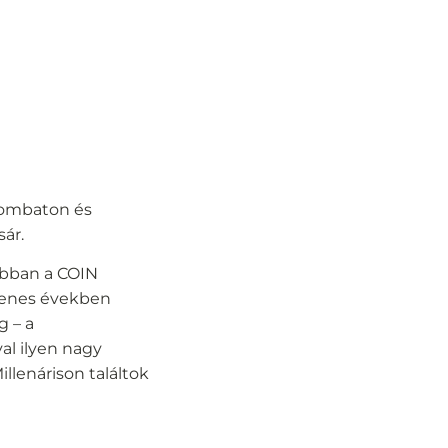
szombaton és
sár.
rábban a COIN
tvenes években
g – a
al ilyen nagy
llenárison találtok