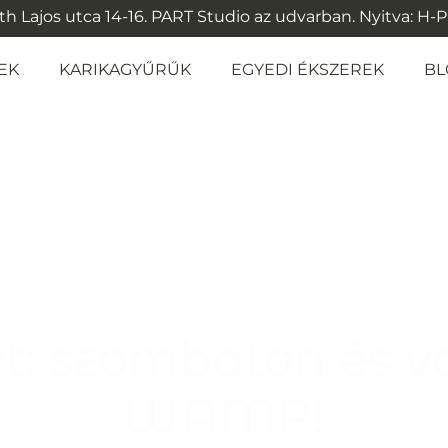
 Lajos utca 14-16. PART Studio az udvarban. Nyitva: H-P: 1
EK
KARIKAGYŰRŰK
EGYEDI ÉKSZEREK
BL
t: szombaton és v
WAMP!