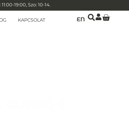
1:00-19:00, Szo: 10-14.
EN
OG
KAPCSOLAT
 aukció 4.