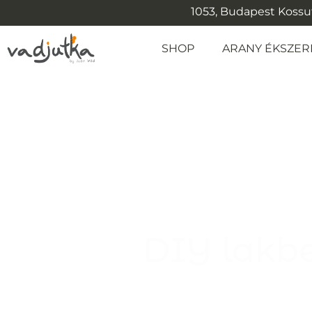
1053, Budapest Kossuth
SHOP
ARANY ÉKSZER
DIY lakbe