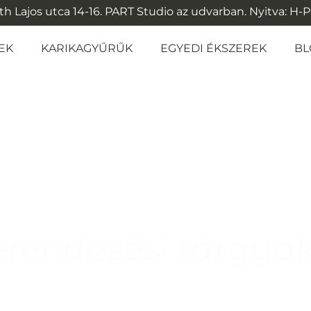
 Lajos utca 14-16. PART Studio az udvarban. Nyitva: H-P: 1
EK
KARIKAGYŰRŰK
EGYEDI ÉKSZEREK
BL
rendezési tárgyak