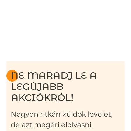
NE MARADJ LE A
LEGÚJABB
AKCIÓKRÓL!
Nagyon ritkán küldök levelet,
de azt megéri elolvasni.