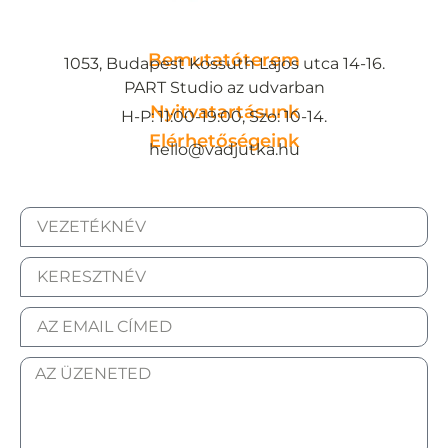
Bemutatóterem
1053, Budapest Kossuth Lajos utca 14-16.
PART Studio az udvarban
Nyitvatartásunk
H-P: 11:00-19:00, Szo: 10-14.
Elérhetőségeink
hello@vadjutka.hu