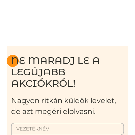
NE MARADJ LE A
LEGÚJABB
AKCIÓKRÓL!
Nagyon ritkán küldök levelet,
de azt megéri elolvasni.