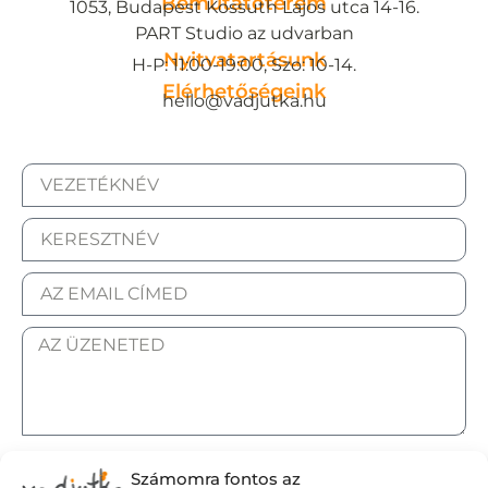
Bemutatóterem
1053, Budapest Kossuth Lajos utca 14-16.
PART Studio az udvarban
Nyitvatartásunk
H-P: 11:00-19:00, Szo: 10-14.
Elérhetőségeink
hello@vadjutka.hu
ELFOGADOM AZ ADATKEZELÉSI TÁJÉKOZTATÓT.
Számomra fontos az