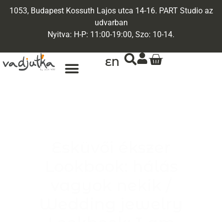
1053, Budapest Kossuth Lajos utca 14-16. PART Studio az
udvarban
Nyitva: H-P: 11:00-19:00, Szo: 10-14.
EN
Esküvői ékszer
Lookbook: hálás
vagyok nekik /
Wedding jewelry