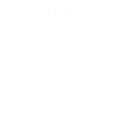
Lookbook: I am
thankful for them