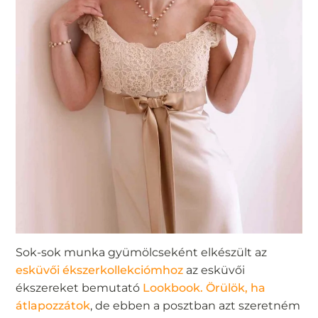
Sok-sok munka gyümölcseként elkészült az
esküvői ékszerkollekciómhoz
az esküvői
ékszereket bemutató
Lookbook. Örülök, ha
átlapozzátok
, de ebben a posztban azt szeretném