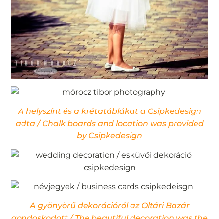
A helyszínt és a krétatáblákat a Csipkedesign
adta / Chalk boards and location was provided
by Csipkedesign
A gyönyörű dekorációról az Oltári Bazár
gondoskodott / The beautiful decoration was the