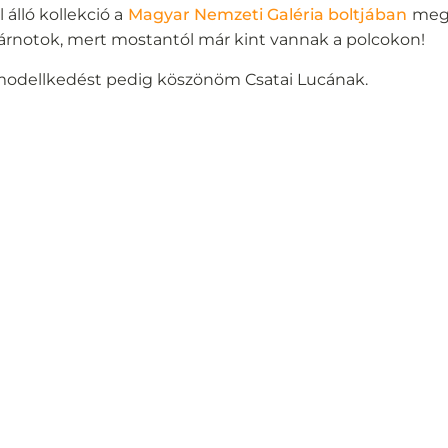
álló kollekció a
Magyar Nemzeti Galéria boltjában
meg
várnotok, mert mostantól már kint vannak a polcokon!
a modellkedést pedig köszönöm Csatai Lucának.