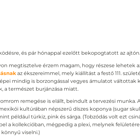
ödésre, és pár hónappal ezelőtt bekopogtatott az ajtón
on megtisztelve érzem magam, hogy részese lehetek az e
ításnak
az ékszereimmel, mely kiállítást a festő 111. szüle
képei mindig is borzongással vegyes ámulatot váltottak 
, a természet burjánzása miatt.
yomrom remegése is elállt, beindult a tervezési munka. 
exikói kultúrában népszerű díszes koponya (sugar skull)
t például türkiz, pink és sárga. (Tobzódás volt ezt csinál
pel a kollekcióban, mégpedig a plexi, melynek felületére
 könnyű viselni.)