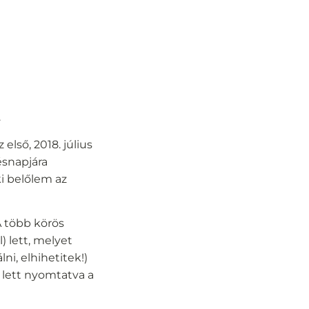
.
lső, 2018. július
tésnapjára
ki belőlem az
A több körös
 lett, melyet
ni, elhihetitek!)
 lett nyomtatva a