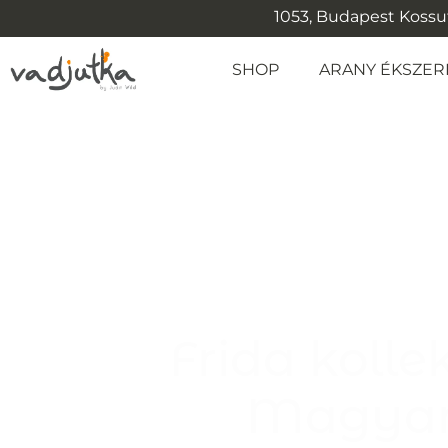
1053, Budapest Kossuth
SHOP
ARANY ÉKSZER
Frida koll
Magyar 