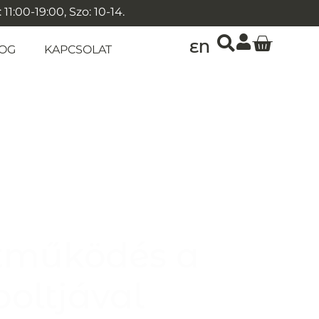
1:00-19:00, Szo: 10-14.
EN
OG
KAPCSOLAT
ttműködés a
oltjával