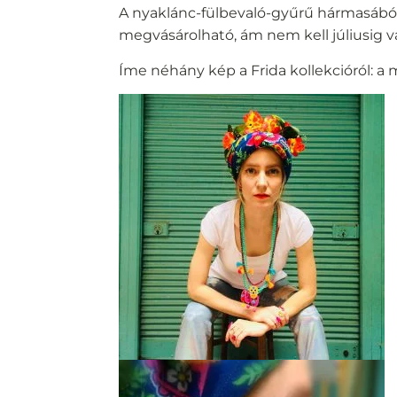
A nyaklánc-fülbevaló-gyűrű hármasából 
megvásárolható, ám nem kell júliusig 
Íme néhány kép a Frida kollekcióról: 