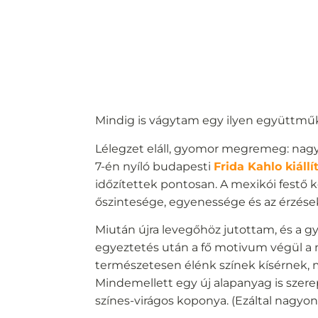
Mindig is vágytam egy ilyen együttműk
Lélegzet eláll, gyomor megremeg: nagy
7-én nyíló budapesti
Frida Kahlo kiáll
időzítettek pontosan. A mexikói festő 
őszintesége, egyenessége és az érzések
Miután újra levegőhöz jutottam, és a g
egyeztetés után a fő motivum végül a m
természetesen élénk színek kísérnek, min
Mindemellett egy új alapanyag is szere
színes-virágos koponya. (Ezáltal nagyon