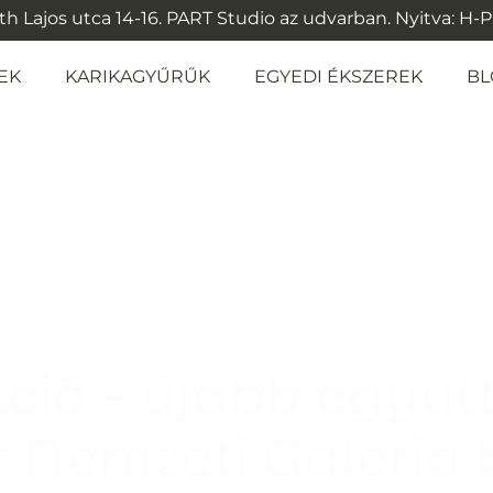
 Lajos utca 14-16. PART Studio az udvarban. Nyitva: H-P: 1
EK
KARIKAGYŰRŰK
EGYEDI ÉKSZEREK
BL
ekció – újabb együ
Nemzeti Galéria b