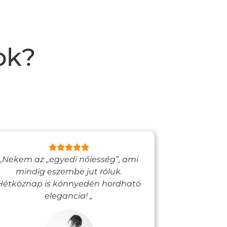
ok?
„Nekem az „egyedi nőiesség”, ami
„Egy bizto
mindig eszembe jut róluk.
Vadjutk
Hétköznap is könnyedén hordható
felfigyelne
elegancia! „