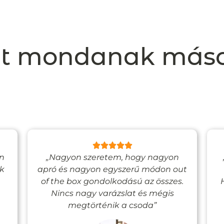
t mondanak más
en
„Nagyon szeretem, hogy nagyon
ak
apró és nagyon egyszerű módon out
of the box gondolkodású az összes.
Nincs nagy varázslat és mégis
megtörténik a csoda”