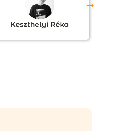
Keszthelyi Réka
Boz