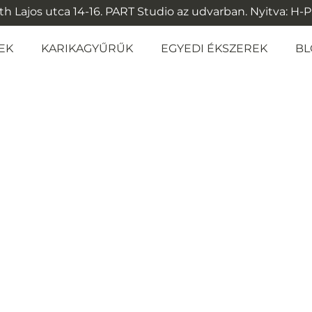
 Lajos utca 14-16. PART Studio az udvarban. Nyitva: H-P: 1
EK
KARIKAGYŰRŰK
EGYEDI ÉKSZEREK
BL