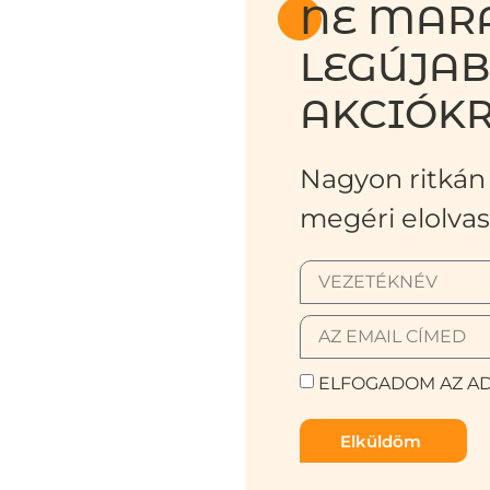
NE MARA
LEGÚJA
AKCIÓKR
Nagyon ritkán 
megéri elolvas
ELFOGADOM AZ AD
Elküldöm