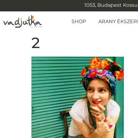
1053, Budapest Kossuth
SHOP
ARANY ÉKSZER
2