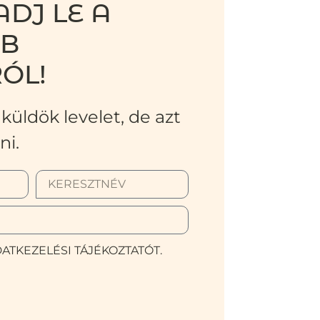
DJ LE A
BB
ÓL!
küldök levelet, de azt
ni.
ATKEZELÉSI TÁJÉKOZTATÓT.