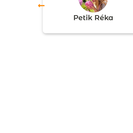
ori
Petik Réka