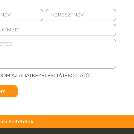
OM AZ ADATKEZELÉSI TÁJÉKOZTATÓT.
döm
tási Feltételek