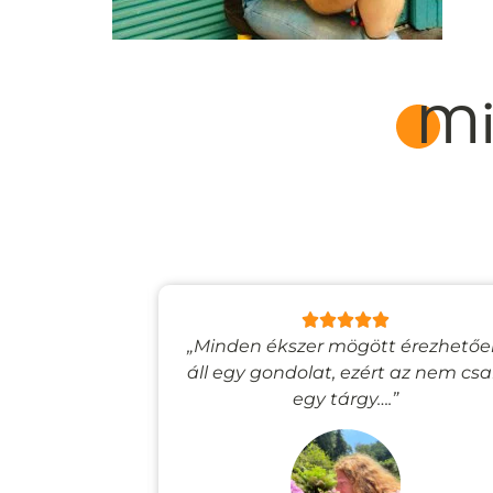
Mi
lyan, mintha
„Minden ékszer mögött érezhető
esevilágba
áll egy gondolat, ezért az nem cs
”
egy tárgy….”