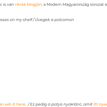
c is van
rikrak blogján
: a Modern Magyarország sorozat e
asses on my shelf / Üvegek a polcomon
n win it here
. / Ez pedig a potya nyaklánc, amit
itt ny