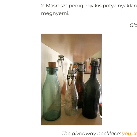
2. Másrészt pedig egy kis potya nyaklán
megnyerni.
Gl
The giveaway necklace:
you ca