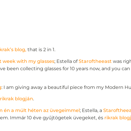
ikrak’s blog,
that is 2 in 1.
st week with my glasses
; Estella of
Staroftheeast
was righ
ve been collecting glasses for 10 years now, and you can
g
: I am giving away a beautiful piece from my Modern Hu
n
rikrak blogján
.
tam én a múlt héten az üvegeimmel
; Estella, a
Starofthee
em. Immár 10 éve gyűjtögetek üvegeket, és
rikrak blog