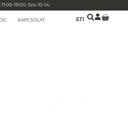
1:00-19:00, Szo: 10-14.
EN
OG
KAPCSOLAT
a nyaklánc és