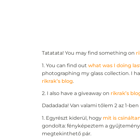
Tatatata! You may find something on
r
1. You can find out
what was I doing la
photographing my glass collection. I ha
rikrak’s blog
.
2. I also have a giveaway on
rikrak’s blo
Dadadada! Van valami tőlem 2 az 1-be
1. Egyrészt kiderül, hogy
mit is csinál
gondolta: fényképeztem a gyűjtemény
megtekinthető pár.