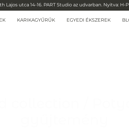
 Lajos utca 14-16. PART Studio az udvarban. Nyitva: H-P: 1
EK
KARIKAGYŰRŰK
EGYEDI ÉKSZEREK
BL
 collection / Poty
gyűjtemény