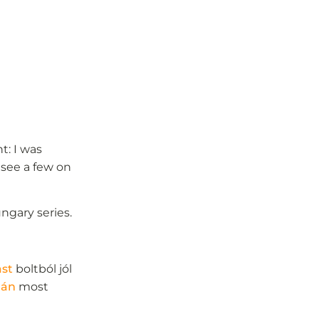
t: I was
 see a few on
ngary series.
ast
boltból jól
ján
most