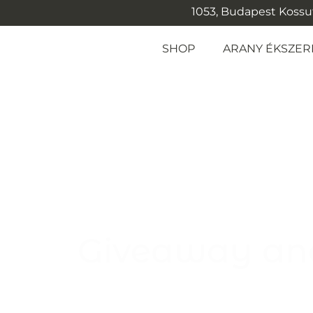
1053, Budapest Kossuth
SHOP
ARANY ÉKSZER
Giveaway and