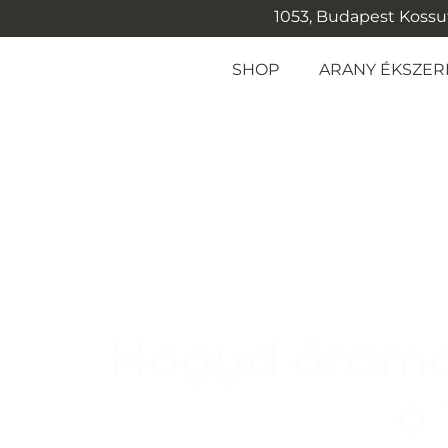
1053, Budapest Kossuth
SHOP
ARANY ÉKSZER
Hagyd áramol
a 