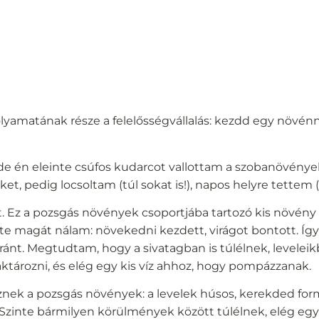
olyamatának része a felelősségvállalás: kezdd egy növénny
de én eleinte csúfos kudarcot vallottam a szobanövények
et, pedig locsoltam (túl sokat is!), napos helyre tettem (
t. Ez a pozsgás növények csoportjába tartozó kis növén
e magát nálam: növekedni kezdett, virágot bontott. Íg
ánt. Megtudtam, hogy a sivatagban is túlélnek, levelei
ározni, és elég egy kis víz ahhoz, hogy pompázzanak.
nek a pozsgás növények: a levelek húsos, kerekded form
 Szinte bármilyen körülmények között túlélnek, elég eg