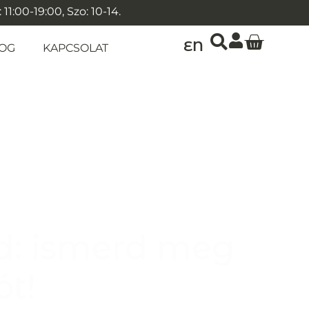
1:00-19:00, Szo: 10-14.
EN
OG
KAPCSOLAT
d: ismerd meg
ót!