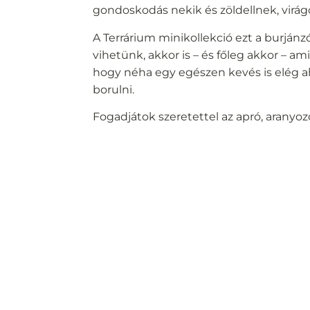
gondoskodás nekik és zöldellnek, virágo
A Terrárium minikollekció ezt a burján
vihetünk, akkor is – és főleg akkor – 
hogy néha egy egészen kevés is elég a
borulni.
Fogadjátok szeretettel az apró, aranyoz