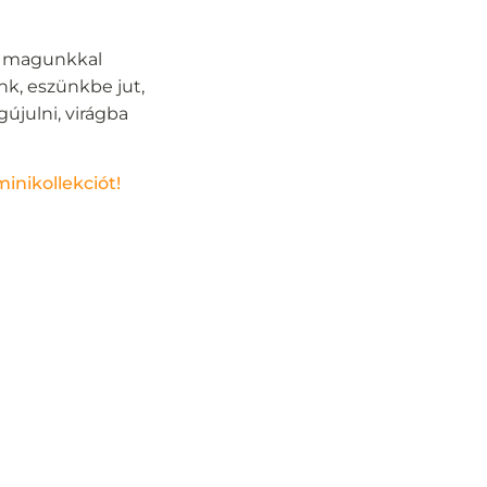
ig magunkkal
nk, eszünkbe jut,
julni, virágba
inikollekciót!