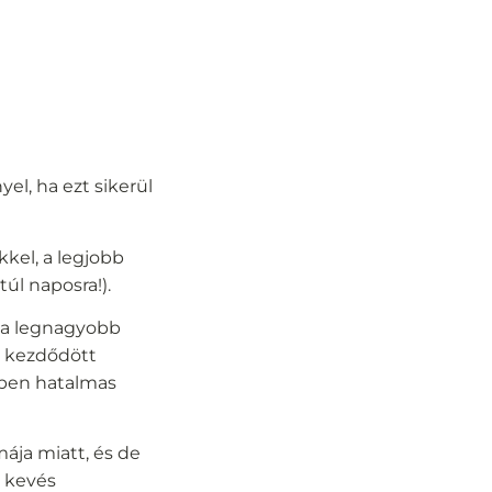
el, ha ezt sikerül
kel, a legjobb
túl naposra!).
y a legnagyobb
y kezdődött
kben hatalmas
ája miatt, és de
y kevés