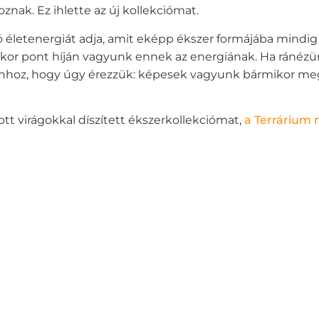
znak. Ez ihlette az új kollekciómat.
zó életenergiát adja, amit eképp ékszer formájába mind
amikor pont híján vagyunk ennek az energiának. Ha ránézü
hhoz, hogy úgy érezzük: képesek vagyunk bármikor megú
ott virágokkal díszített ékszerkollekciómat,
a Terrárium m