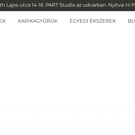
 Lajos utca 14-16. PART Studio az udvarban. Nyitva: H-P: 1
EK
KARIKAGYŰRŰK
EGYEDI ÉKSZEREK
BL
ni az életenergiá
Terrárium kollekci