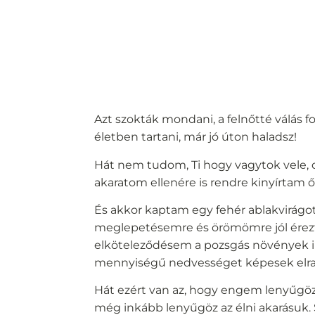
Azt szokták mondani, a felnőtté válás f
életben tartani, már jó úton haladsz!
Hát nem tudom, Ti hogy vagytok vele, 
akaratom ellenére is rendre kinyírtam ők
És akkor kaptam egy fehér ablakvirágo
meglepetésemre és örömömre jól érezt
elköteleződésem a pozsgás növények ir
mennyiségű nedvességet képesek elrakt
Hát ezért van az, hogy engem lenyűgöz
még inkább lenyűgöz az élni akarásuk.