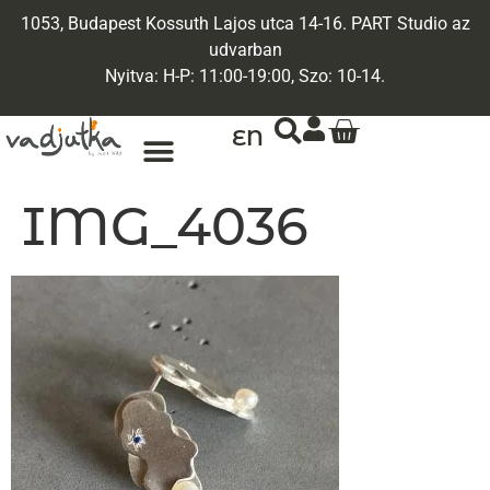
1053, Budapest Kossuth Lajos utca 14-16. PART Studio az
udvarban
Nyitva: H-P: 11:00-19:00, Szo: 10-14.
EN
ARANY ÉKSZEREK
EGYEDI ÉKSZEREK
IMG_4036