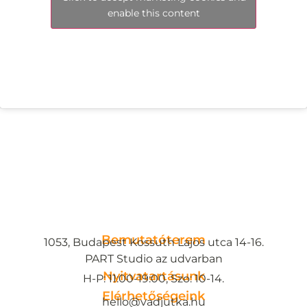
enable this content
Bemutatóterem
1053, Budapest Kossuth Lajos utca 14-16.
PART Studio az udvarban
Nyitvatartásunk
H-P: 11:00-19:00, Szo: 10-14.
Elérhetőségeink
hello@vadjutka.hu