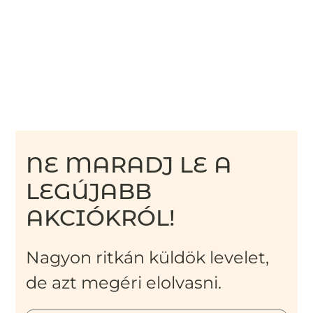
NE MARADJ LE A
LEGÚJABB
AKCIÓKRÓL!
Nagyon ritkán küldök levelet,
de azt megéri elolvasni.