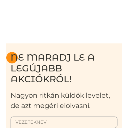
NE MARADJ LE A
LEGÚJABB
AKCIÓKRÓL!
Nagyon ritkán küldök levelet,
de azt megéri elolvasni.