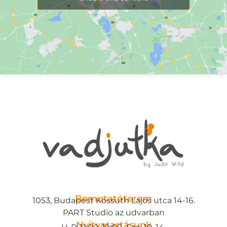
Bemutatóterem
1053, Budapest Kossuth Lajos utca 14-16.
PART Studio az udvarban
Nyitvatartásunk