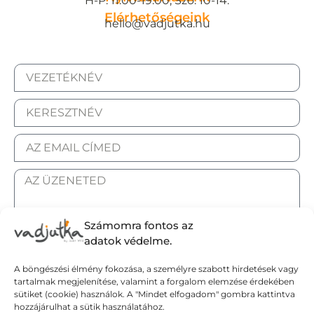
H-P: 11:00-19:00, Szo: 10-14.
Elérhetőségeink
hello@vadjutka.hu
Számomra fontos az
adatok védelme.
ELFOGADOM AZ ADATKEZELÉSI TÁJÉKOZTATÓT.
A böngészési élmény fokozása, a személyre szabott hirdetések vagy
tartalmak megjelenítése, valamint a forgalom elemzése érdekében
Elküldöm
sütiket (cookie) használok. A "Mindet elfogadom" gombra kattintva
hozzájárulhat a sütik használatához.