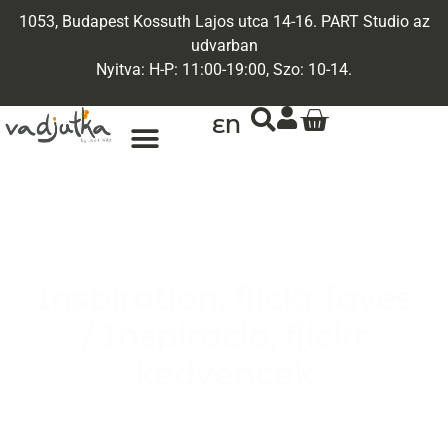
1053, Budapest Kossuth Lajos utca 14-16. PART Studio az
udvarban
Nyitva: H-P: 11:00-19:00, Szo: 10-14.
EN
ARANY ÉKSZEREK
EGYEDI ÉKSZEREK
Inspiration, flickr faves
/ Inspiráció, flickr
kedvencek