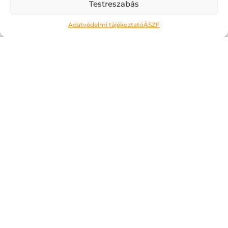
Testreszabás
Adatvédelmi tájékoztató
ÁSZF
Ne kockáztass!
2026.05.06.
A május az a hónap, amit a legtöbben alig
várnak. Kivéve talán az érettségiző
diákokat, számukra most jön a
megmérettetés. Áttanult éjszakák és
nappalok, soha el nem fogyó tételsorok,
számok, évszámok, képletek… Ahogy erre
gondolok,...