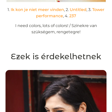
1.
Ik kon je niet meer vinden
, 2.
Untitled
, 3.
Tower
performance
, 4.
237
I need colors, lots of colors! / Színekre van
szükségem, rengetegre!
Ezek is érdekelhetnek