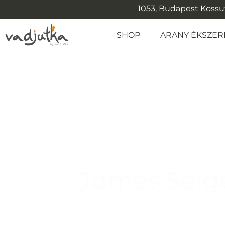
1053, Budapest Kossuth
SHOP
ARANY ÉKSZER
James Seige