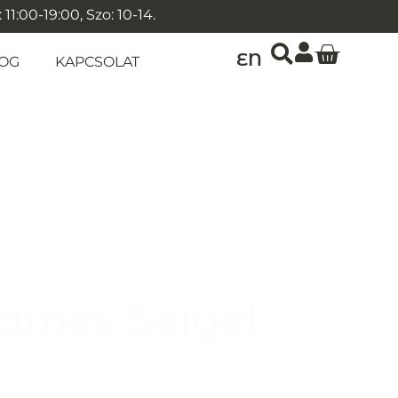
1:00-19:00, Szo: 10-14.
EN
OG
KAPCSOLAT
James Seigel