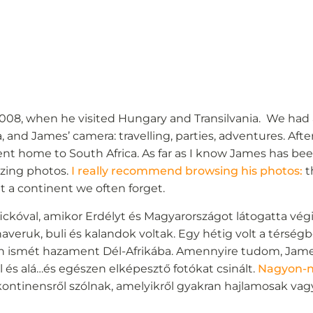
2008, when he visited Hungary and Transilvania. We had 
, and James’ camera: travelling, parties, adventures. Af
ent home to South Africa. As far as I know James has be
azing photos.
I really recommend browsing his photos:
t
ut a continent we often forget.
fickóval, amikor Erdélyt és Magyarországot látogatta vég
veruk, buli és kalandok voltak. Egy hétig volt a térségb
 ismét hazament Dél-Afrikába. Amennyire tudom, James
el és alá…és egészen elképesztő fotókat csinált.
Nagyon-n
kontinensről szólnak, amelyikről gyakran hajlamosak va