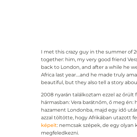
I met this crazy guy in the summer of 
together: him, my very good friend Vera
back to London, and after a while he w
Africa last year….and he made truly am
beautiful, but they also tell a story abo
2008 nyarán találkoztam ezzel az őrült 
hármasban: Vera barátnőm, ő meg én: ha
hazament Londonba, majd egy idő után
azzal töltötte, hogy Afrikában utazott f
képeit
: nemcsak szépek, de egy olyan 
megfeledkezni.