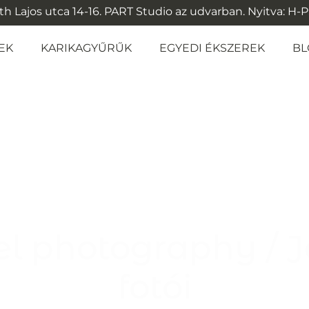
 Lajos utca 14-16. PART Studio az udvarban. Nyitva: H-P: 1
EK
KARIKAGYŰRŰK
EGYEDI ÉKSZEREK
BL
l photography / 
fotói