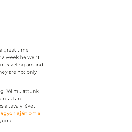
a great time
ter a week he went
en traveling around
hey are not only
ig. Jól mulattunk
en, aztán
 a tavalyi évet
agyon ajánlom a
gyunk