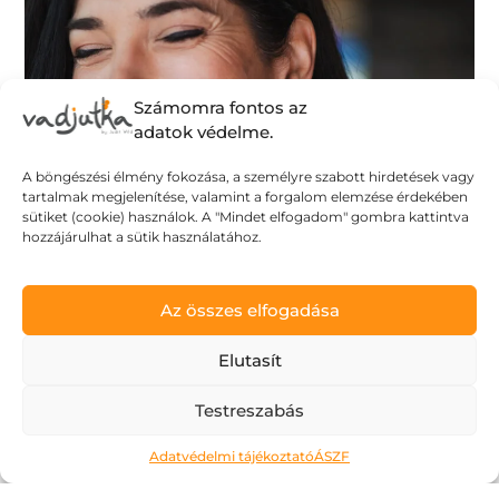
Számomra fontos az
adatok védelme.
A böngészési élmény fokozása, a személyre szabott hirdetések vagy
tartalmak megjelenítése, valamint a forgalom elemzése érdekében
sütiket (cookie) használok. A "Mindet elfogadom" gombra kattintva
hozzájárulhat a sütik használatához.
Az összes elfogadása
Elutasít
Testreszabás
Tombol a nyár, dübörög a
Adatvédelmi tájékoztató
ÁSZF
Dolce Vita!