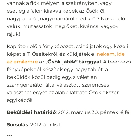
vannak a fiók mélyén, a szekrényben, vagy
esetleg a falon kirakva képek az Ősökről,
nagypapáról, nagymamáról, dédikről? Nosza, elő
velük, mutassátok meg őket, kíváncsi vagyok
rájuk!
Kapjátok elő a fényképezőt, csináljatok egy közeli
képet a Ti Őseitekről, és küldjétek el
nekem, ide
az emilemre
az „
Ősök játék” tárggyal
. A beérkező
fényképekből készítek egy nagy tablót, a
beküldők közül pedig egy, a véletlen
számgenerátor által választott szerencsés
választhat egyet az alább látható Ősök ékszer
egyikéből!
Beküldési határidő
: 2012. március 30. péntek, éjfél
Sorsolás
: 2012. április 1.
***