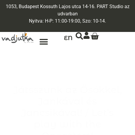
1053, Budapest Kossuth Lajos utca 14-16. PART Studio az
udvarban
Nyitva: H-P: 11:00-19:00, Szo: 10-14.
EN
Játsszunk az Ősökkel,
Jankával és
Jancsikával! / Let’s
play with the