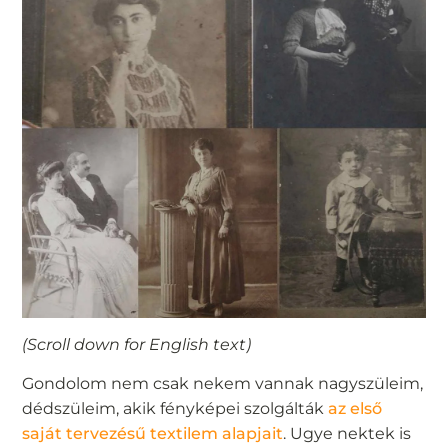
(Scroll down for English text)
Gondolom nem csak nekem vannak nagyszüleim,
dédszüleim, akik fényképei szolgálták
az első
saját tervezésű textilem alapjait
. Ugye nektek is