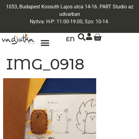
1053, Budapest Kossuth Lajos utca 14-16. PART Studio az
udvarban
Nyitva: H-P: 11:00-19:00, Szo: 10-14.
EN
ARANY ÉKSZEREK
EGYEDI ÉKSZEREK
IMG_0918