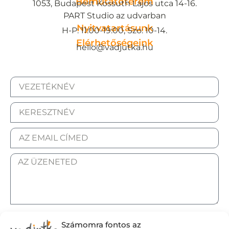
Bemutatóterem
1053, Budapest Kossuth Lajos utca 14-16.
PART Studio az udvarban
Nyitvatartásunk
H-P: 11:00-19:00, Szo: 10-14.
Elérhetőségeink
hello@vadjutka.hu
ELFOGADOM AZ ADATKEZELÉSI TÁJÉKOZTATÓT.
Számomra fontos az