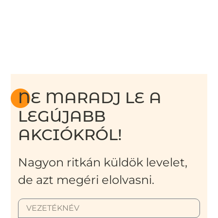
NE MARADJ LE A
LEGÚJABB
AKCIÓKRÓL!
Nagyon ritkán küldök levelet,
de azt megéri elolvasni.