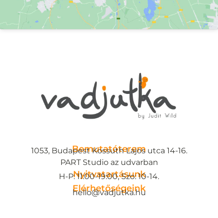
Bemutatóterem
1053, Budapest Kossuth Lajos utca 14-16.
PART Studio az udvarban
Nyitvatartásunk
H-P: 11:00-19:00, Szo: 10-14.
Elérhetőségeink
hello@vadjutka.hu