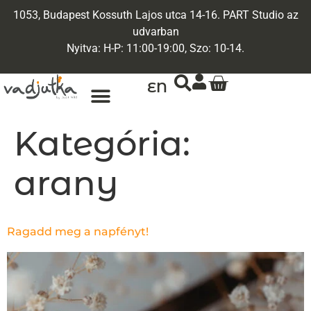
1053, Budapest Kossuth Lajos utca 14-16. PART Studio az
udvarban
Nyitva: H-P: 11:00-19:00, Szo: 10-14.
EN
Kategória:
arany
Ragadd meg a napfényt!