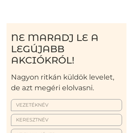
NE MARADJ LE A
LEGÚJABB
AKCIÓKRÓL!
Nagyon ritkán küldök levelet,
de azt megéri elolvasni.