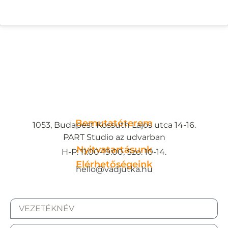
Bemutatóterem
1053, Budapest Kossuth Lajos utca 14-16.
PART Studio az udvarban
Nyitvatartásunk
H-P: 11:00-19:00, Szo: 10-14.
Elérhetőségeink
hello@vadjutka.hu