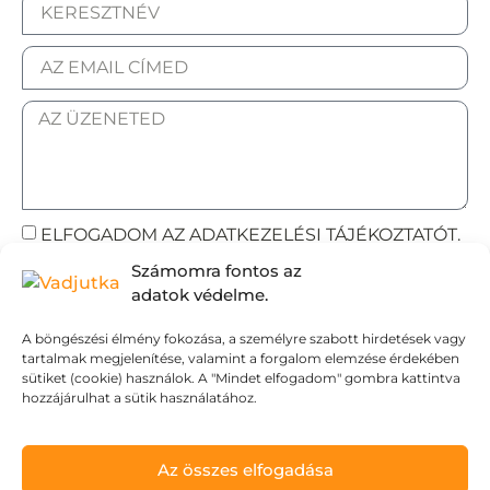
ELFOGADOM AZ ADATKEZELÉSI TÁJÉKOZTATÓT.
Számomra fontos az
Elküldöm
adatok védelme.
A böngészési élmény fokozása, a személyre szabott hirdetések vagy
tartalmak megjelenítése, valamint a forgalom elemzése érdekében
Adatvédelmi tájékoztató
sütiket (cookie) használok. A "Mindet elfogadom" gombra kattintva
hozzájárulhat a sütik használatához.
Általános Szerződési Feltételek
Szállítási Feltételek
© Wild Judit. Minden jog fenntartva.
Az összes elfogadása