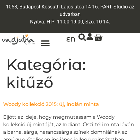
1053, Budapest Kossuth Lajos utca 14-16. PART Studio az
udvarban
Nyitva: H-P: 11:00-19:00, Szo: 10-14.
EN
ARANY ÉKSZEREK
EGYEDI ÉKSZEREK
Kategória:
kitűző
Woody kollekció 2015: új, indián minta
Eljött az ideje, hogy megmutassam a Woody
kollekció új mintáját, az Indiánt. Őszi-téli minta lévén
a barna, sárga, narancssárga színek domniálnak az
amúgy erőteljesen indiános jellegű mintázatban.