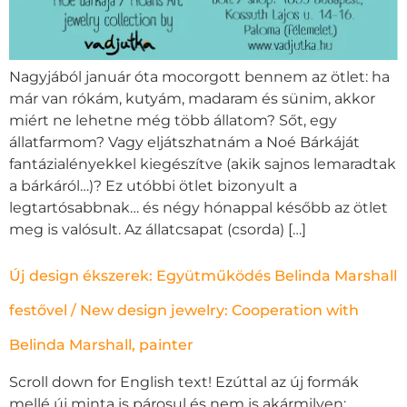
Nagyjából január óta mocorgott bennem az ötlet: ha
már van rókám, kutyám, madaram és sünim, akkor
miért ne lehetne még több állatom? Sőt, egy
állatfarmom? Vagy eljátszhatnám a Noé Bárkáját
fantázialényekkel kiegészítve (akik sajnos lemaradtak
a bárkáról…)? Ez utóbbi ötlet bizonyult a
legtartósabbnak… és négy hónappal később az ötlet
meg is valósult. Az állatcsapat (csorda) […]
Új design ékszerek: Együtműködés Belinda Marshall
festővel / New design jewelry: Cooperation with
Belinda Marshall, painter
Scroll down for English text! Ezúttal az új formák
mellé új minta is párosul és nem is akármilyen: