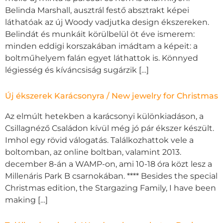
Belinda Marshall, ausztrál festő absztrakt képei
láthatóak az új Woody vadjutka design ékszereken.
Belindát és munkáit körülbelül öt éve ismerem:
minden eddigi korszakában imádtam a képeit: a
boltműhelyem falán egyet láthattok is. Könnyed
légiesség és kíváncsiság sugárzik […]
Új ékszerek Karácsonyra / New jewelry for Christmas
Az elmúlt hetekben a karácsonyi különkiadáson, a
Csillagnéző Családon kívül még jó pár ékszer készült.
Imhol egy rövid válogatás. Találkozhattok vele a
boltomban, az online boltban, valamint 2013.
december 8-án a WAMP-on, ami 10-18 óra közt lesz a
Millenáris Park B csarnokában. **** Besides the special
Christmas edition, the Stargazing Family, I have been
making […]