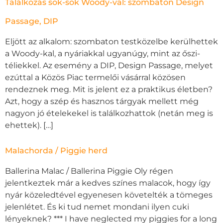
Találkozás sok-sok Woody-val: szombaton Design
Passage, DIP
Eljött az alkalom: szombaton testközelbe kerülhettek
a Woody-kal, a nyáriakkal ugyanúgy, mint az őszi-
téliekkel. Az esemény a DIP, Design Passage, melyet
ezúttal a Közös Piac termelői vásárral közösen
rendeznek meg. Mit is jelent ez a praktikus életben?
Azt, hogy a szép és hasznos tárgyak mellett még
nagyon jó ételekekel is találkozhattok (netán meg is
ehettek). […]
Malachorda / Piggie herd
Ballerina Malac / Ballerina Piggie Oly régen
jelentkeztek már a kedves színes malacok, hogy így
nyár közeledtével egyenesen követelték a tömeges
jelenlétet. És ki tud nemet mondani ilyen cuki
lényeknek? *** I have neglected my piggies for a long