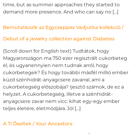
time, but as summer approaches they started to
demand more presence. And who can say no […]
Bemutatkozik az Egycseppes Vadjutka kollekció /
Debut of a jewelry collection against Diabetes
(Scroll down for English text) Tudtátok, hogy
Magyarországon ma 750 ezer regisztrált cukorbeteg
él, és ugyanennyien nem tudnak arról, hogy
cukorbetegek? És hogy további másfél millió ember
küzd szénhidrát-anyagcsere zavarral, ami a
cukorbetegség előszobája? Ijesztő számok, de ez a
helyzet. A cukorbetegség, illetve a szénhidrát-
anyagcsere zavar nem vicc: kihat egy-egy ember
teljes életére, életmódjára. Jól […]
A Ti Őseitek / Your Ancestors