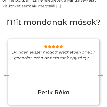
online boltban! És ne feledjétek a Pandarte-Festy
kitűzőket sem: aki megtalál […]
Mit mondanak mások?
„Minden ékszer mögött érezhetően áll egy
gondolat, ezért az nem csak egy tárgy….”
Petik Réka