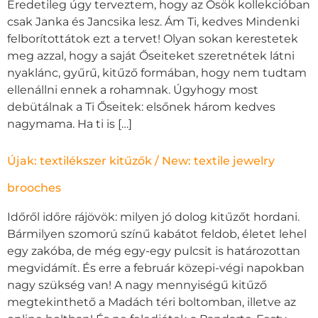
Eredetileg úgy terveztem, hogy az Ősök kollekcióban
csak Janka és Jancsika lesz. Ám Ti, kedves Mindenki
felborítottátok ezt a tervet! Olyan sokan kerestetek
meg azzal, hogy a saját Őseiteket szeretnétek látni
nyaklánc, gyűrű, kitűző formában, hogy nem tudtam
ellenállni ennek a rohamnak. Úgyhogy most
debütálnak a Ti Őseitek: elsőnek három kedves
nagymama. Ha ti is […]
Újak: textilékszer kitűzők / New: textile jewelry
brooches
Időről időre rájövök: milyen jó dolog kitűzőt hordani.
Bármilyen szomorú színű kabátot feldob, életet lehel
egy zakóba, de még egy-egy pulcsit is határozottan
megvidámít. És erre a február közepi-végi napokban
nagy szükség van! A nagy mennyiségű kitűző
megtekinthető a Madách téri boltomban, illetve az