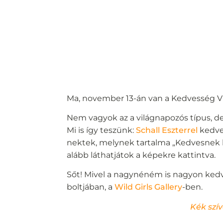
Ma, november 13-án van a Kedvesség Vi
Nem vagyok az a világnapozós típus, de
Mi is így teszünk:
Schall Eszterrel
kedve
nektek, melynek tartalma „Kedvesnek l
alább láthatjátok a képekre kattintva.
Sőt! Mivel a nagynéném is nagyon kedv
boltjában, a
Wild Girls Gallery
-ben.
Kék szí