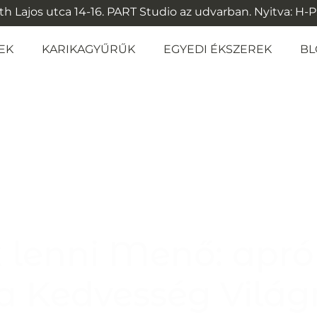
 Lajos utca 14-16. PART Studio az udvarban. Nyitva: H-P: 1
EK
KARIKAGYŰRŰK
EGYEDI ÉKSZEREK
BL
 lenni Menő: apró
 a Kedvesség Világ