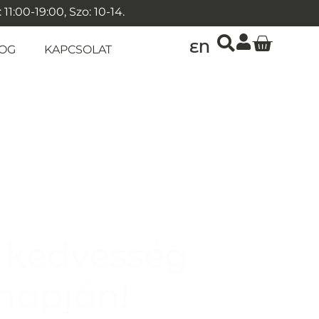
1:00-19:00, Szo: 10-14.
EN
OG
KAPCSOLAT
 kedvesség
napján!