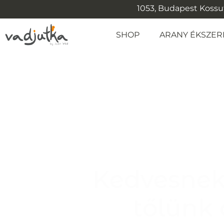
1053, Budapest Kossuth
SHOP
ARANY ÉKSZER
Kedvesnek
tőlünk