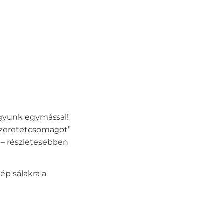
vagyunk egymással!
„szeretetcsomagot”
 – részletesebben
ép sálakra a