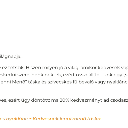
lágnapja.
 ez tetszik. Hiszen milyen jó a világ, amikor kedvesek 
skedni szeretnénk nektek, ezért összeállítottunk egy 
enni Menő” táska és szívecskés fülbevaló vagy nyaklánc
es, ezért úgy döntött: ma 20% kedvezményt ad csodasz
ves nyaklánc + Kedvesnek lenni menő táska