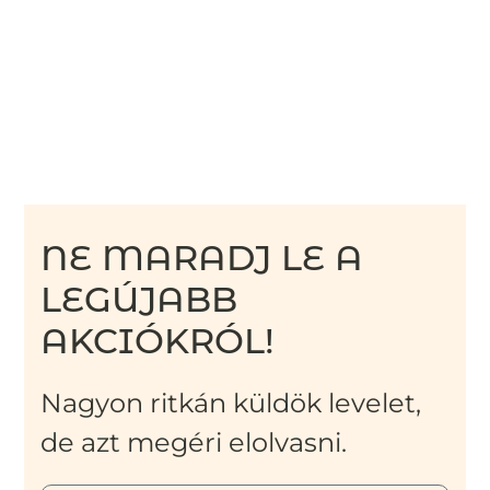
NE MARADJ LE A
LEGÚJABB
AKCIÓKRÓL!
Nagyon ritkán küldök levelet,
de azt megéri elolvasni.