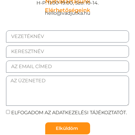
Nyitvatartásunk
H-P: 11:00-19:00, Szo: 10-14.
Elérhetőségeink
hello@vadjutka.hu
ELFOGADOM AZ ADATKEZELÉSI TÁJÉKOZTATÓT.
Elküldöm