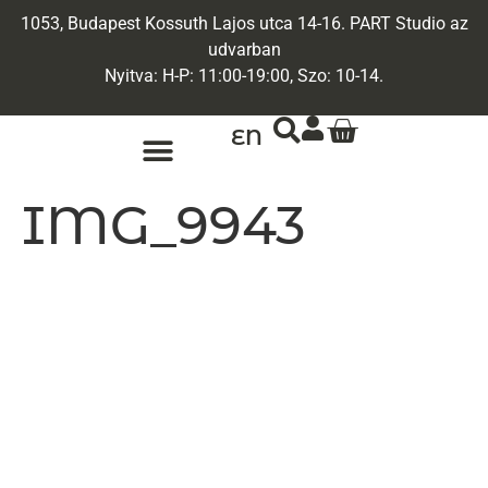
1053, Budapest Kossuth Lajos utca 14-16. PART Studio az
udvarban
Nyitva: H-P: 11:00-19:00, Szo: 10-14.
EN
ARANY ÉKSZEREK
EGYEDI ÉKSZEREK
IMG_9943