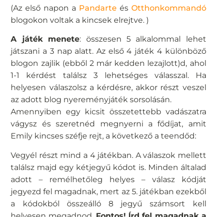
(Az első napon a
Pandarte
és
Otthonkommandó
blogokon voltak a kincsek elrejtve. )
A játék menete
: összesen 5 alkalommal lehet
játszani a 3 nap alatt. Az első 4 játék 4 különböző
blogon zajlik (ebből 2 már kedden lezajlott)d, ahol
1-1 kérdést találsz 3 lehetséges válasszal. Ha
helyesen válaszolsz a kérdésre, akkor részt veszel
az adott blog nyereményjáték sorsolásán.
Amennyiben egy kicsit összetettebb vadászatra
vágysz és szeretnéd megnyerni a fődíjat, amit
Emily kincses széfje rejt, a következő a teendőd:
Vegyél részt mind a 4 játékban. A válaszok mellett
találsz majd egy kétjegyű kódot is. Minden általad
adott – remélhetőleg helyes – válasz kódját
jegyezd fel magadnak, mert az 5. játékban ezekből
a kódokból összeálló 8 jegyű számsort kell
helyesen megadnod.
Fontos!
Írd fel magadnak a