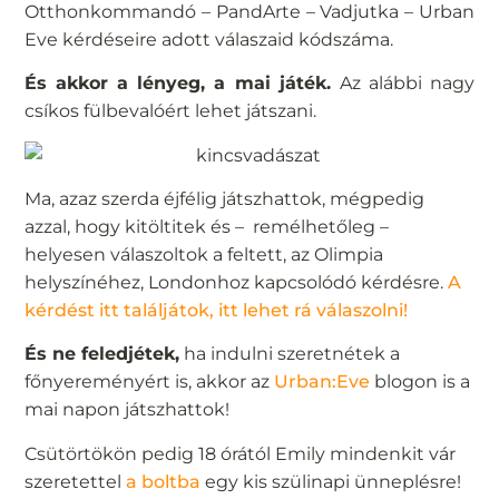
Otthonkommandó – PandArte – Vadjutka – Urban
Eve kérdéseire adott válaszaid kódszáma.
És akkor a lényeg, a mai játék.
Az alábbi nagy
csíkos fülbevalóért lehet játszani.
Ma, azaz szerda éjfélig játszhattok, mégpedig
azzal, hogy kitöltitek és – remélhetőleg –
helyesen válaszoltok a feltett, az Olimpia
helyszínéhez, Londonhoz kapcsolódó kérdésre.
A
kérdést itt találjátok, itt lehet rá válaszolni!
És ne feledjétek,
ha indulni szeretnétek a
főnyereményért is, akkor az
Urban:Eve
blogon
is a
mai napon játszhattok!
Csütörtökön pedig 18 órától Emily mindenkit vár
szeretettel
a boltba
egy kis szülinapi ünneplésre!