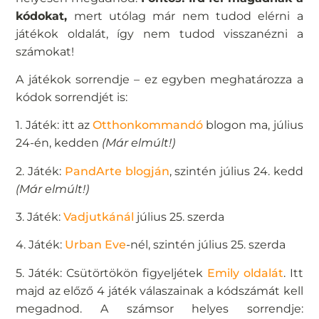
kódokat,
mert utólag már nem tudod elérni a
játékok oldalát, így nem tudod visszanézni a
számokat!
A játékok sorrendje – ez egyben meghatározza a
kódok sorrendjét is:
1. Játék: itt az
Otthonkommandó
blogon ma, július
24-én, kedden
(Már elmúlt!)
2. Játék:
PandArte blogján
, szintén július 24. kedd
(Már elmúlt!)
3. Játék:
Vadjutkánál
július 25. szerda
4. Játék:
Urban Eve
-nél, szintén július 25. szerda
5. Játék: Csütörtökön figyeljétek
Emily oldalát
. Itt
majd az előző 4 játék válaszainak a kódszámát kell
megadnod. A számsor helyes sorrendje: