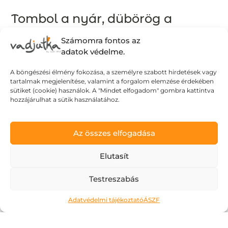
Tombol a nyár, dübörög a
Dolce Vita!
Számomra fontos az
2026.06.24.
adatok védelme.
A böngészési élmény fokozása, a személyre szabott hirdetések vagy
Egy ideje már figyelem, hogyan lesz
tartalmak megjelenítése, valamint a forgalom elemzése érdekében
minden nap egy kicsit hosszabb. Az esték
sütiket (cookie) használok. A "Mindet elfogadom" gombra kattintva
hozzájárulhat a sütik használatához.
fényben úsznak és rengeteg izgalmat
tartogatnak: muszáj kimozdulni, élvezni
az életet, élvezni az éjszakát. Vibrálnak a
Az összes elfogadása
színek, minden könnyed és izgalmas:
Elutasít
akár...
Testreszabás
Adatvédelmi tájékoztató
ÁSZF