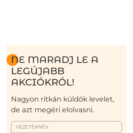
NE MARADJ LE A
LEGÚJABB
AKCIÓKRÓL!
Nagyon ritkán küldök levelet,
de azt megéri elolvasni.