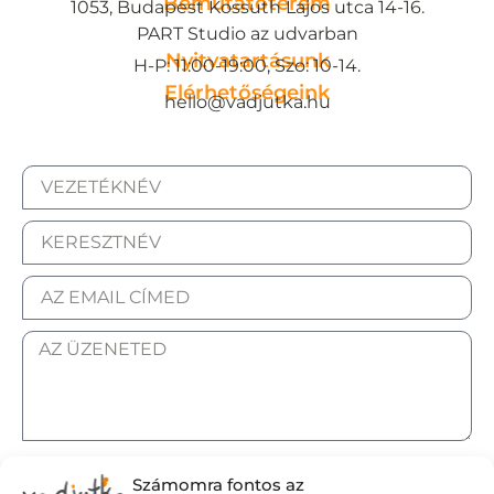
Bemutatóterem
1053, Budapest Kossuth Lajos utca 14-16.
PART Studio az udvarban
Nyitvatartásunk
H-P: 11:00-19:00, Szo: 10-14.
Elérhetőségeink
hello@vadjutka.hu
ELFOGADOM AZ ADATKEZELÉSI TÁJÉKOZTATÓT.
Számomra fontos az