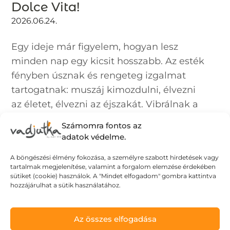
Dolce Vita!
2026.06.24.
Egy ideje már figyelem, hogyan lesz
minden nap egy kicsit hosszabb. Az esték
fényben úsznak és rengeteg izgalmat
tartogatnak: muszáj kimozdulni, élvezni
az életet, élvezni az éjszakát. Vibrálnak a
színek, minden könnyed és izgalmas:
Számomra fontos az
akár...
adatok védelme.
A böngészési élmény fokozása, a személyre szabott hirdetések vagy
tartalmak megjelenítése, valamint a forgalom elemzése érdekében
sütiket (cookie) használok. A "Mindet elfogadom" gombra kattintva
hozzájárulhat a sütik használatához.
Az összes elfogadása