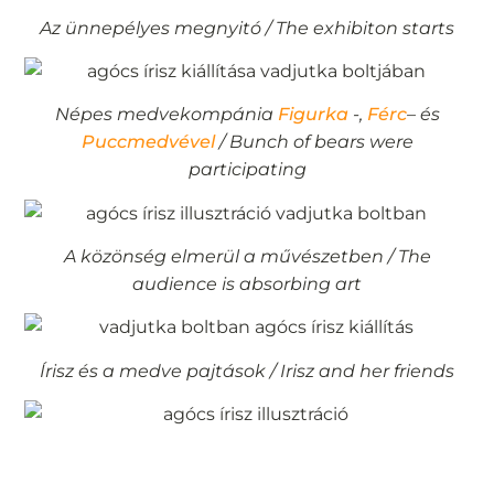
Az ünnepélyes megnyitó / The exhibiton starts
Népes medvekompánia
Figurka
-,
Férc
– és
Puccmedvével
/ Bunch of bears were
participating
A közönség elmerül a művészetben / The
audience is absorbing art
Í
risz és a medve pajtások / Irisz and her friends