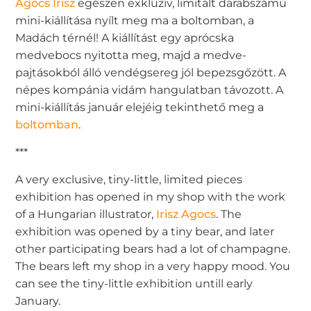
Agócs Írisz
egészen exkluzív, limitált darabszámú
mini-kiállítása nyílt meg ma a boltomban, a
Madách térnél! A kiállítást egy aprócska
medvebocs nyitotta meg, majd a medve-
pajtásokból álló vendégsereg jól bepezsgőzött. A
népes kompánia vidám hangulatban távozott. A
mini-kiállítás január elejéig tekinthető meg a
boltomban
.
***
A very exclusive, tiny-little, limited pieces
exhibition has opened in my shop with the work
of a Hungarian illustrator,
Irisz Agocs
. The
exhibition was opened by a tiny bear, and later
other participating bears had a lot of champagne.
The bears left my shop in a very happy mood. You
can see the tiny-little exhibition untill early
January.