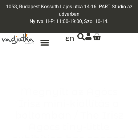
1053, Budapest Kossuth Lajos utca 14-16. PART Studio az
udvarban
Nyitva: H-P: 11:00-19:00, Szo: 10-14.
EN
ARANY ÉKSZEREK
EGYEDI ÉKSZEREK
Megnyílt az Agócs
Írisz mini-kiállítás a
boltomban / The Irisz
Agocs tiny-little