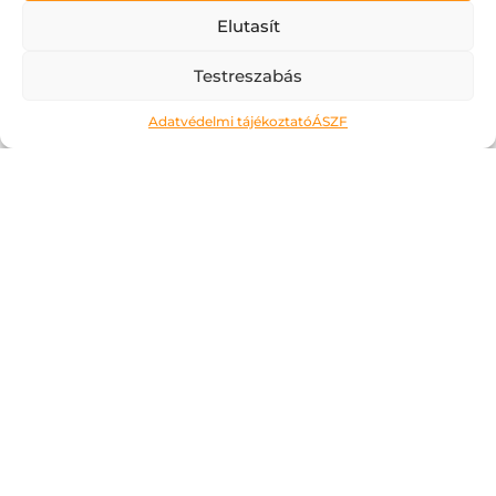
Elutasít
Testreszabás
Adatvédelmi tájékoztató
ÁSZF
Ne kockáztass!
2026.05.06.
A május az a hónap, amit a legtöbben alig