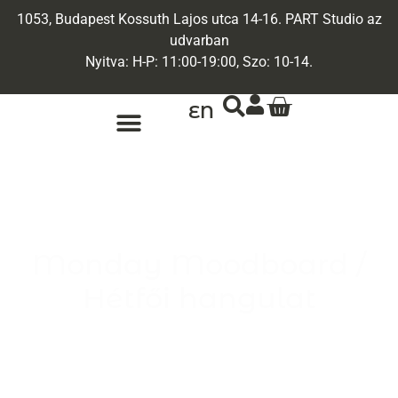
1053, Budapest Kossuth Lajos utca 14-16. PART Studio az
udvarban
Nyitva: H-P: 11:00-19:00, Szo: 10-14.
EN
ARANY ÉKSZEREK
EGYEDI ÉKSZEREK
Monday Moodboard /
Hétfői hangulat