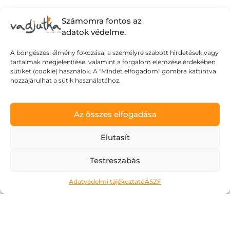
Számomra fontos az
adatok védelme.
A böngészési élmény fokozása, a személyre szabott hirdetések vagy
tartalmak megjelenítése, valamint a forgalom elemzése érdekében
sütiket (cookie) használok. A "Mindet elfogadom" gombra kattintva
hozzájárulhat a sütik használatához.
Az összes elfogadása
Elutasít
Ne kockáztass!
Testreszabás
2026.05.06.
Adatvédelmi tájékoztató
ÁSZF
A május az a hónap, amit a legtöbben alig
várnak. Kivéve talán az érettségiző