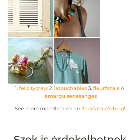
1.
felicitycrew
2.
latouchables
3.
fleurfatale
4.
lamarquisedesanges
See more moodboards on
fleurfatale’s blog
!
Ezek is érdekelhetnek