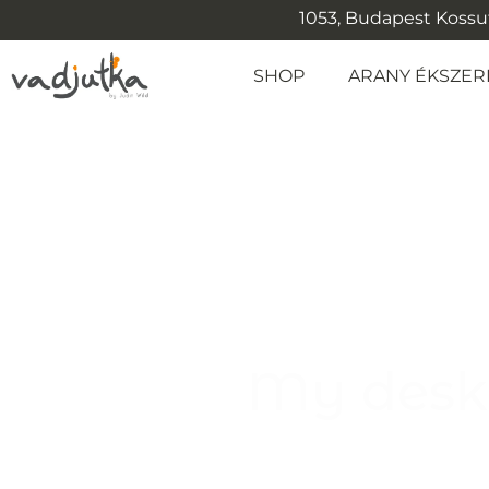
1053, Budapest Kossuth
SHOP
ARANY ÉKSZER
My desk 