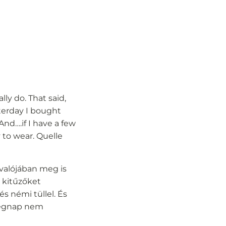
lly do. That said,
terday I bought
nd….if I have a few
 to wear. Quelle
 valójában meg is
j kitűzőket
s némi tüllel. És
 tegnap nem