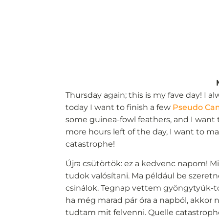
Thursday again; this is my fave day! I al
today I want to finish a few
Pseudo Ca
some guinea-fowl feathers, and I want 
more hours left of the day, I want to m
catastrophe!
Újra csütörtök: ez a kedvenc napom! Mi
tudok valósítani. Ma például be szeretn
csinálok. Tegnap vettem gyöngytyúk-tol
ha még marad pár óra a napból, akkor 
tudtam mit felvenni. Quelle catastroph