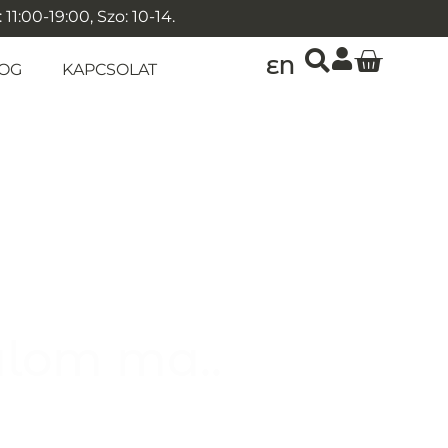
1:00-19:00, Szo: 10-14.
EN
OG
KAPCSOLAT
alom ma..