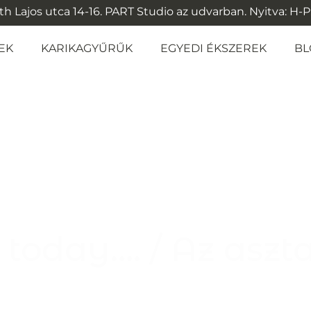
 Lajos utca 14-16. PART Studio az udvarban. Nyitva: H-P: 1
EK
KARIKAGYŰRŰK
EGYEDI ÉKSZEREK
BL
today…. / Az aszt