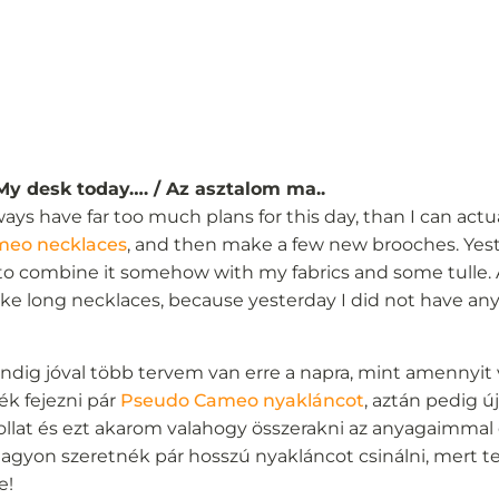
My desk today…. / Az asztalom ma..
ways have far too much plans for this day, than I can actua
meo necklaces
, and then make a few new brooches. Yes
to combine it somehow with my fabrics and some tulle. A
ake long necklaces, because yesterday I did not have any
ndig jóval több tervem van erre a napra, mint amennyit
ék fejezni pár
Pseudo Cameo nyakláncot
, aztán pedig ú
lat és ezt akarom valahogy összerakni az anyagaimmal é
nagyon szeretnék pár hosszú nyakláncot csinálni, mert
e!