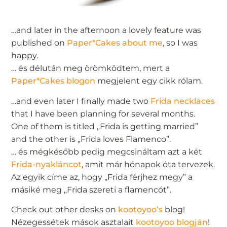
…and later in the afternoon a lovely feature was
published on
Paper*Cakes about me
, so I was
happy.
… és délután meg örömködtem, mert a
Paper*Cakes blogon
megjelent egy cikk rólam.
…and even later I finally made two
Frida necklaces
that I have been planning for several months.
One of them is titled „Frida is getting married”
and the other is „Frida loves Flamenco”.
… és mégkésőbb pedig megcsináltam azt a két
Frida-nyakláncot
, amit már hónapok óta tervezek.
Az egyik címe az, hogy „Frida férjhez megy” a
másiké meg „Frida szereti a flamencót”.
Check out other desks on
kootoyoo’s
blog!
Nézegessétek mások asztalait
kootoyoo blogján
!