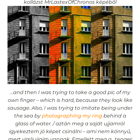
kollázst MrLastexOfChronos képéből
…and then I was trying to take a good pic of my
own finger – which is hard, because they look like
sausage. Also, I was trying to imitate being under
the sea by
photographing my ring
behind a
glass of water. / aztán meg a saját ujjamról
igyekeztem jó képet csinálni – ami nem könnyű,
mert virsliujjaim vannak. Emellett meg a „tenger