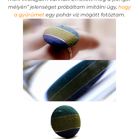
mélyén” jelenséget próbáltam imitálni úgy,
hogy
a gyűrűmet
egy pohár víz mögött fotóztam.