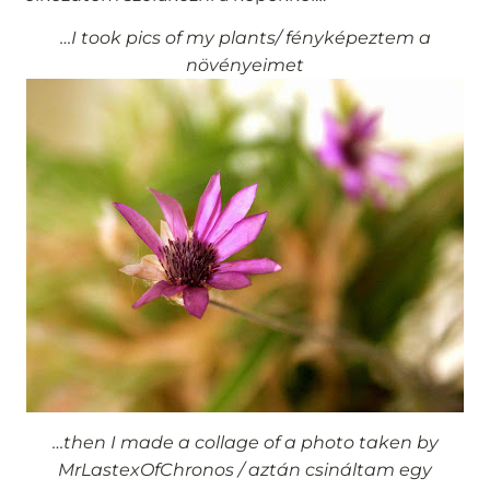
…I took pics of my plants/ fényképeztem a
növényeimet
…then I made a collage of a photo taken by
MrLastexOfChronos / aztán csináltam egy