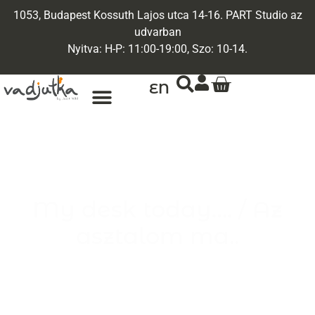
1053, Budapest Kossuth Lajos utca 14-16. PART Studio az
udvarban
Nyitva: H-P: 11:00-19:00, Szo: 10-14.
EN
My desk today…. / Az
asztalom ma..